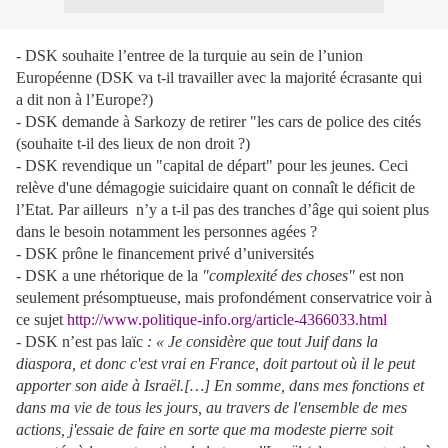
- DSK souhaite l’entree de la turquie au sein de l’union
Européenne (DSK va t-il travailler avec la majorité écrasante qui
a dit non à l’Europe?)
- DSK demande à Sarkozy de retirer "les cars de police des cités
(souhaite t-il des lieux de non droit ?)
- DSK revendique un "capital de départ" pour les jeunes. Ceci
relève d'une démagogie suicidaire quant on connaît le déficit de
l’Etat. Par ailleurs
n’y a t-il pas des tranches d’âge qui soient plus
dans le besoin notamment les personnes agées ?
- DSK prône le financement privé d’universités
- DSK a une rhétorique de la
"complexité des choses"
est non
seulement présomptueuse, mais profondément conservatrice
voir à
ce sujet
http://www.politique-info.org/article-4366033.html
- DSK n’est pas laïc
: « Je considère que tout Juif dans la
diaspora, et donc c'est vrai en France, doit partout où il le peut
apporter son aide à Israël.[…] En somme, dans mes fonctions et
dans ma vie de tous les jours, au travers de l'ensemble de mes
actions, j'essaie de faire en sorte que ma modeste pierre soit