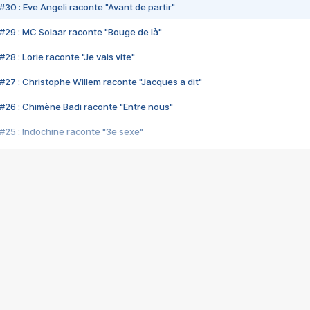
#30 : Eve Angeli raconte "Avant de partir"
#29 : MC Solaar raconte "Bouge de là"
28 : Lorie raconte "Je vais vite"
#27 : Christophe Willem raconte "Jacques a dit"
#26 : Chimène Badi raconte "Entre nous"
#25 : Indochine raconte "3e sexe"
#24 : Zaho raconte "C'est chelou"
#23 : Patrick Bruel raconte "Au café des délices"
#22 : Kyo raconte "Le chemin"
#21 : Nolwenn Leroy raconte "Cassé"
#20 : Patrick Hernandez raconte "Born to be alive"
#19 : Lorie raconte "Près de moi"
#18 : Michael Jones raconte "A nos actes manqués" (avec Jean-Jacque