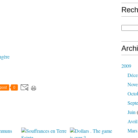
Rech
Arch
angère
2009
Déce
Nove
post
0
Octo
Sept
Juin
(
Avril
Mars