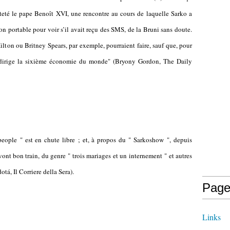
teté le pape Benoît XVI, une rencontre au cours de laquelle Sarko a
on portable pour voir s’il avait reçu des SMS, de la Bruni sans doute.
Hilton ou Britney Spears, par exemple, pourraient faire, sauf que, pour
ne dirige la sixième économie du monde" (Bryony Gordon, The Daily
people " est en chute libre ; et, à propos du " Sarkoshow ", depuis
ont bon train, du genre " trois mariages et un internement " et autres
á, Il Corriere della Sera).
Page
Links