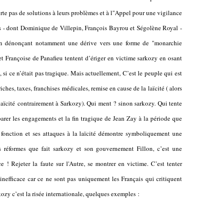
te pas de solutions à leurs problèmes et à l"Appel pour une vigilance
s - dont Dominique de Villepin, François Bayrou et Ségolène Royal -
en dénonçant notamment une dérive vers une forme de "monarchie
et Françoise de Panafieu tentent d’ériger en victime sarkozy en osant
, si ce n’était pas tragique. Mais actuellement, C’est le peuple qui est
hes, taxes, franchises médicales, remise en cause de la laïcité ( alors
laïcité contrairement à Sarkozy). Qui ment ? sinon sarkozy. Qui tente
rer les engagements et la fin tragique de Jean Zay à la période que
a fonction et ses attaques à la laïcité démontre symboliquement une
s réformes que fait sarkozy et son gouvernement Fillon, c’est une
 ! Rejeter la faute sur l'Autre, se montrer en victime. C’est tenter
 inefficace car ce ne sont pas uniquement les Français qui critiquent
ozy c’est la risée internationale, quelques exemples :