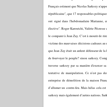
Français estiment que Nicolas Sarkozy n'appor
républicaine", que 17 responsables politique
ont signé dans l'hebdomadaire Marianne, 
élective". Roger Karoutchi, Valérie Pécresse 
le comparer à Jean Zay. C’est à mourir de rire
victime des mauvaises décisions cadeaux au ric
que Jean Zay était un ardent défenseur de la 
de fourvoyer le peuple? sinon sarkozy. Compa
traverse sarkozy par sa manière d'exercer s
tentative de manipulation. Ce n’est pas de
entreprise de démolition de la maison France
d’allumer un contre-feu. Mais hélas cela est
sarkozy mais également d’autres nations. Sark