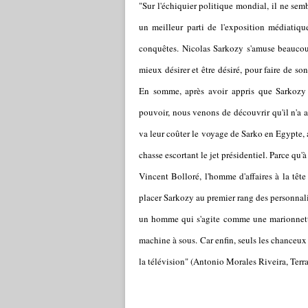
"Sur l'échiquier politique mondial, il ne semb
un meilleur parti de l'exposition médiatiqu
conquêtes. Nicolas Sarkozy s'amuse beaucoup
mieux désirer et être désiré, pour faire de s
En somme, après avoir appris que Sarkozy 
pouvoir, nous venons de découvrir qu'il n'a 
va leur coûter le voyage de Sarko en Egypte, 
chasse escortant le jet présidentiel. Parce qu'
Vincent Bolloré, l'homme d'affaires à la têt
placer Sarkozy au premier rang des personnalit
un homme qui s'agite comme une marionnett
machine à sous. Car enfin, seuls les chanceux
la télévision" (Antonio Morales Riveira, Terr