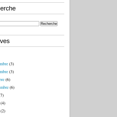
erche
ives
mbre
(3)
mbre
(3)
bre
(6)
embre
(6)
7)
(4)
(2)