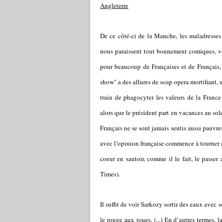
Angleterre
De ce côté-ci de la Manche, les maladresses 
nous paraissent tout bonnement comiques, vo
pour beaucoup de Françaises et de Français, e
show" a des allures de soap opera mortifiant, 
train de phagocyter les valeurs de la France
alors que le président part en vacances au sole
Français ne se sont jamais sentis aussi pauvre
avec l’opinion française commence à tourner au
coeur en sautoir, comme il le fait, le passe
Times).
Il suffit de voir Sarkozy sortir des eaux avec
le rouge aux joues. (...) En d’autres termes, la