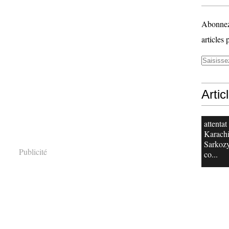
Abonnez-
articles 
Artic
attentat
Karachi
Sarkoz
Publicité
co...