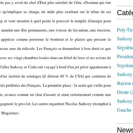
le pas y avoir de chef d'Etat plus satisfait de l'être, d'homme qui tire
Caté
e qu'implique sa charge, de mâle plus exultant sur le trône de ses
 et veut montrer à quel point le pouvoir le remplit d'énergie pour
Poly-Tic
on mandat une fête permanente, une ivresse de lui-même, une érection.
Sarkozy 
apprécie comme personne le bonheur et le plaisir que procure le
Ségolèn
aucun sens du ridicule. Les Français se demandent à bon droit ce que
Presiden
avec ses vingt chambres louées dans un hôtel de luxe et ses avions de
Segolene
à l'aller Sarkozy et Carla ont voyagé à bord d'un jet privé appartenant à
Sarkozy
e d'un institut de sondages [il détient 40 % de CSA] qui continue de
Bayrou
és préférées des Français. La première place : la seule qui vaille pour
Droite
(
e, avance comme un char d'assaut et aime certainement comme une
Sarkozy 
 gagnent le gros lot. Les autres regardent Nicolas Sarkozy triompher à
Gauche
a Magazine).
News