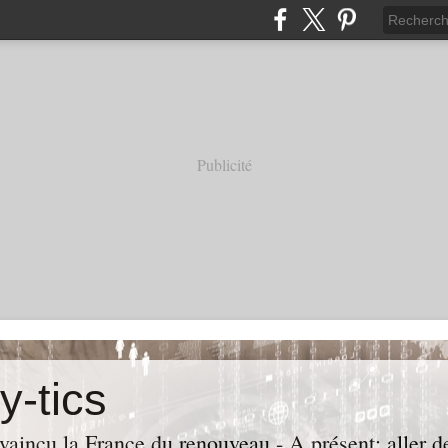
Publicité
y-tics
vaincu la France du renouveau - A présent: aller de 