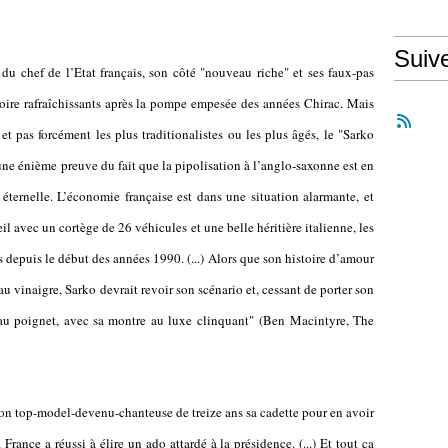
Suiv
du chef de l’Etat français, son côté "nouveau riche" et ses faux-pas
ire rafraîchissants après la pompe empesée des années Chirac. Mais
t pas forcément les plus traditionalistes ou les plus âgés, le "Sarko
une énième preuve du fait que la pipolisation à l’anglo-saxonne est en
 éternelle. L’économie française est dans une situation alarmante, et
il avec un cortège de 26 véhicules et une belle héritière italienne, les
s depuis le début des années 1990. (...) Alors que son histoire d’amour
 vinaigre, Sarko devrait revoir son scénario et, cessant de porter son
r au poignet, avec sa montre au luxe clinquant" (Ben Macintyre, The
 son top-model-devenu-chanteuse de treize ans sa cadette pour en avoir
 France a réussi à élire un ado attardé à la présidence. (...) Et tout ça