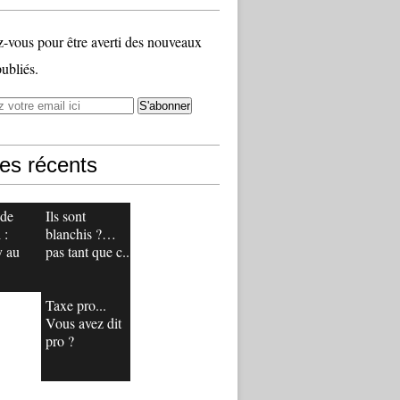
vous pour être averti des nouveaux
publiés.
les récents
 de
Ils sont
 :
blanchis ?…
y au
pas tant que c...
Taxe pro...
Vous avez dit
pro ?