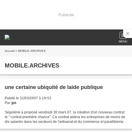
Publicité
MENU
Accueil
» MOBILE.ARCHIVES
MOBILE.ARCHIVES
une certaine ubiquité de laide publique
Publié le 31/03/2007 à 19:53
Par
jps
Ségolène a proposé vendredi 30 mars 07, la création d'un nouveau contrat :
le " contrat première chance". Ce contrat aidera les entreprises de moins de
dix salariés dans les secteurs de l'artisanat et du commerce et parallèlement
facilitera l’insertion...