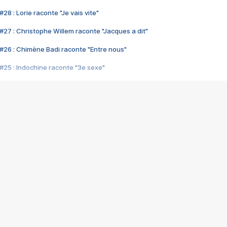
28 : Lorie raconte "Je vais vite"
#27 : Christophe Willem raconte "Jacques a dit"
#26 : Chimène Badi raconte "Entre nous"
#25 : Indochine raconte "3e sexe"
#24 : Zaho raconte "C'est chelou"
#23 : Patrick Bruel raconte "Au café des délices"
#22 : Kyo raconte "Le chemin"
#21 : Nolwenn Leroy raconte "Cassé"
#20 : Patrick Hernandez raconte "Born to be alive"
#19 : Lorie raconte "Près de moi"
#18 : Michael Jones raconte "A nos actes manqués" (avec Jean-Jacque
#17 : Khaled raconte "Aïcha"