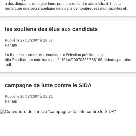
à des dirigeants de régler leurs problèmes d'ordre administratif. I l est à
remarquer que ceci s’applique déjà dans de nombreuses municipalités et
que contrairement à ce qu’il...
les soutiens des élus aux candidats
Publié le 27/03/2007 à 10:07
Par
jps
La liste des parrains des candidats à l’élection présidentielle :
http://medias.lemonde.fr/mmpub/edt/doc/20070326/888186_listedesparrains
.pdf
campagne de lutte contre le SIDA
Publié le 26/03/2007 à 15:21
Par
jps