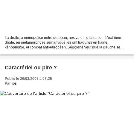
La droite, a monopolisé notre drapeau, nos valeurs, la nation. L’extrême
droite, en métamorphose sémantique les ont traduites en haine,
xénophobie, et combat anti-européen. Ségolène veut que la gauche se
réapproprie le drapeau national et la notion d'identité...
Caractériel ou pire ?
Publié le 26/03/2007 à 08:25
Par
jps