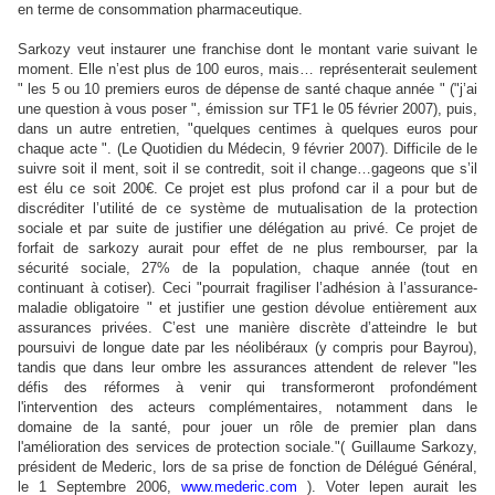
en terme de consommation pharmaceutique.
Sarkozy veut instaurer une franchise dont le montant varie suivant le
moment. Elle n’est plus de 100 euros, mais… représenterait seulement
" les 5 ou 10 premiers euros de dépense de santé chaque année " ("j’ai
une question à vous poser ", émission sur TF1 le 05 février 2007), puis,
dans un autre entretien, "quelques centimes à quelques euros pour
chaque acte ". (Le Quotidien du Médecin, 9 février 2007). Difficile de le
suivre soit il ment, soit il se contredit, soit il change…gageons que s’il
est élu ce soit 200€. Ce projet est plus profond car il a pour but de
discréditer l’utilité de ce système de mutualisation de la protection
sociale et par suite de justifier une délégation au privé. Ce projet de
forfait de sarkozy aurait pour effet de ne plus rembourser, par la
sécurité sociale, 27% de la population, chaque année (tout en
continuant à cotiser). Ceci "pourrait fragiliser l’adhésion à l’assurance-
maladie obligatoire " et justifier une gestion dévolue entièrement aux
assurances privées. C’est une manière discrète d’atteindre le but
poursuivi de longue date par les néolibéraux (y compris pour Bayrou),
tandis que dans leur ombre les assurances attendent de relever "les
défis des réformes à venir qui transformeront profondément
l'intervention des acteurs complémentaires, notamment dans le
domaine de la santé, pour jouer un rôle de premier plan dans
l'amélioration des services de protection sociale."( Guillaume Sarkozy,
président de Mederic, lors de sa prise de fonction de Délégué Général,
le 1 Septembre 2006,
www.mederic.com
). Voter lepen aurait les