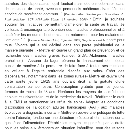
autrefois des dispensaires, qu’il faudrait sans doute moderniser, dans
des maisons de santé, avec des personnels médicaux diversifiés, un
service de secrétariat commun. " (
Premier débat télévisé pour l’investiture du
Enfin, je souhaite
Parti socialiste, LCP AN-Public Sénat, 17 octobre 2006) "
soutenir les initiatives permettant d’améliorer la santé au travail. Je
veillerais à encourager la prévention des maladies professionnelles et à
accélérer les mesures d’indemnisation, notamment pour les malades de
l’amiante " ". (
santé pour
Lettre à Nicolas Hulot, 5 janvier 2007).Ségolène veut la
tous. Volonté qui a été décliné dans son pacte présidentiel de la
manière suivante : - Mettre en œuvre un grand plan de prévention et de
recherche des maladies graves (cancer, SIDA, Alzheimer, maladies
orphelines) - Assurer de façon pérenne le financement de l’hôpital
public, de manière à lui permettre de faire face à toutes ses missions
en veillant à l’égalité territoriale d’accès aux soins- Créer des
dispensaires, notamment dans les zones rurales- Mettre en œuvre une
carte santé jeune 16/25 ans ouvrant droit à la gratuité d’une
consultation par semestre. Contraception gratuite pour les jeunes
femmes de moins de 25 ans- Renforcer les moyens de la médecine
scolaire et universitaire, et de la médecine du travail- Réaffirmer le droit
à la CMU et sanctionner les refus de soins- Adapter les conditions
d’attribution de l’allocation adultes handicapés (AAH) aux maladies
évolutives à diagnostic incertain- Mettre en œuvre une politique de lutte
contre l’obésité, fondée sur une détection précoce et des actions sur la
qualité de l’alimentation- Rétablir les moyens supprimés par la droite
pour les soins aux étrangers en situation irrégulière, pour des raisons