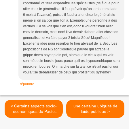
coordonné va faire disparaître les spécialistes (déjà que pour
aller chez le généraliste, il faut prévoir qu'on tomberamalade
6 mois à l'avance), puisqu'il faudra aller chez le généraliste
même si on sait ce que l'on a. Exemple: une personne a des
verrues. Ca se voit que c'en est, donc il voudrait bien aller
chez le dermato, mais non! Il va devoir d'abord aller chez son
généraliste, et va faire payer 2 fois la Sécu! Magnifique!
Excellente idée pour résorber le trou abyssal de la Sécu!Les
propositions de NS sont idiotes; le pauvre qui attrape la
grippe devra payer plein pot, alors que le vieux qui va voir
son médecin tous le jours parce qu'il est hypocondriaque sera
mieux remboursé! On marche sur la tête; ce n'était pas lui qui
voulait se débarrasser de ceux qui profitent du système?
Répondre
< Certains aspects socio-
une certaine ubiquité de
économiques du Pacte
laide publique >
présidentiel de Ségolène