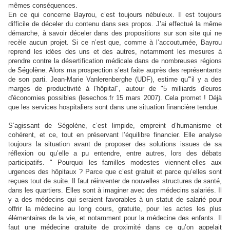
mêmes conséquences.
En ce qui concerne Bayrou, c’est toujours nébuleux. Il est toujours
difficile de déceler du contenu dans ses propos. J’ai effectué la même
démarche, à savoir déceler dans des propositions sur son site qui ne
recèle aucun projet. Si ce n’est que, comme à l’accoutumée, Bayrou
reprend les idées des uns et des autres, notamment les mesures à
prendre contre la désertification médicale dans de nombreuses régions
de Ségolène. Alors ma prospection s’est faite auprès des représentants
de son parti. Jean-Marie Vanlerenberghe (UDF), estime qu'"il y a des
marges de productivité à l'hôpital", autour de "5 milliards d'euros
d'économies possibles (lesechos.fr 15 mars 2007). Cela promet ! Déjà
que les services hospitaliers sont dans une situation financière tendue.
S’agissant de Ségolène, c’est limpide, empreint d’humanisme et
cohérent, et ce, tout en préservant l’équilibre financier. Elle analyse
toujours la situation avant de proposer des solutions issues de sa
réflexion ou qu’elle a pu entendre, entre autres, lors des débats
participatifs. " Pourquoi les familles modestes viennent-elles aux
urgences des hôpitaux ? Parce que c’est gratuit et parce qu’elles sont
reçues tout de suite. Il faut réinventer de nouvelles structures de santé,
dans les quartiers. Elles sont à imaginer avec des médecins salariés. Il
y a des médecins qui seraient favorables à un statut de salarié pour
offrir la médecine au long cours, gratuite, pour les actes les plus
élémentaires de la vie, et notamment pour la médecine des enfants. Il
faut une médecine gratuite de proximité dans ce qu’on appelait