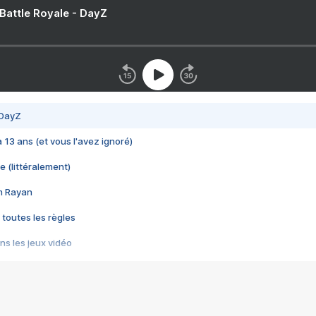
 Battle Royale - DayZ
 DayZ
 a 13 ans (et vous l'avez ignoré)
e (littéralement)
im Rayan
 toutes les règles
s les jeux vidéo
us choquant de Rockstar ? - Le scandale BULLY
e plus moche de Steam