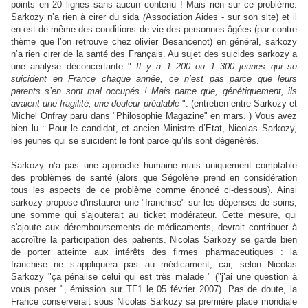
points en 20 lignes sans aucun contenu ! Mais rien sur ce problème.
Sarkozy n’a rien à cirer du sida
(
Association Aides - sur son site) et il
en est de même des conditions de vie des personnes âgées (par contre
thème que l’on retrouve chez olivier Besancenot) en général, sarkozy
n’a rien cirer de la santé des Français. Au sujet des suicides sarkozy a
une analyse déconcertante "
Il y a 1 200 ou 1 300 jeunes qui se
suicident en France chaque année, ce n’est pas parce que leurs
parents s’en sont mal occupés ! Mais parce que, génétiquement, ils
avaient une fragilité, une douleur préalable
". (entretien entre Sarkozy et
Michel Onfray paru dans "Philosophie Magazine" en mars. ) Vous avez
bien lu : Pour le candidat, et ancien Ministre d’Etat, Nicolas Sarkozy,
les jeunes qui se suicident le font parce qu’ils sont dégénérés.
Sarkozy n’a pas une approche humaine mais uniquement comptable
des problèmes de santé (alors que Ségolène prend en considération
tous les aspects de ce problème comme énoncé ci-dessous). Ainsi
sarkozy propose d'instaurer une "franchise" sur les dépenses de soins,
une somme qui s'ajouterait au ticket modérateur. Cette mesure, qui
s'ajoute aux déremboursements de médicaments, devrait contribuer à
accroître la participation des patients. Nicolas Sarkozy se garde bien
de porter atteinte aux intérêts des firmes pharmaceutiques : la
franchise ne s’appliquera pas au médicament, car, selon Nicolas
Sarkozy "ça pénalise celui qui est très malade " ("j’ai une question à
vous poser ", émission sur TF1 le 05 février 2007). Pas de doute, la
France conserverait sous Nicolas Sarkozy sa première place mondiale