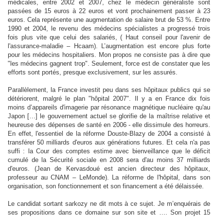
médicales, entre 2002 et 2007, chez le médecin généraliste sont
passées de 15 euros à 22 euros et vont prochainement passer à 23
euros. Cela représente une augmentation de salaire brut de 53 %. Entre
1990 et 2004, le revenu des médecins spécialistes a progressé trois
fois plus vite que celui des salariés, ( Haut conseil pour l'avenir de
l'assurance-maladie – Hcaam). L’augmentation est encore plus forte
pour les médecins hospitaliers. Mon propos ne consiste pas à dire que
"les médecins gagnent trop". Seulement, force est de constater que les
efforts sont portés, presque exclusivement, sur les assurés.
Parallèlement, la France investit peu dans ses hôpitaux publics qui se
détériorent, malgré le plan "hôpital 2007". Il y a en France dix fois
moins d’appareils d'imagerie par résonance magnétique nucléaire qu'au
Japon […] le gouvernement actuel se glorifie de la maîtrise relative et
heureuse des dépenses de santé en 2006 - elle dissimule des horreurs.
En effet, l'essentiel de la réforme Douste-Blazy de 2004 a consisté à
transférer 50 milliards d'euros aux générations futures. Et cela n'a pas
suffi : la Cour des comptes estime avec bienveillance que le déficit
cumulé de la Sécurité sociale en 2008 sera d'au moins 37 milliards
d'euros. (Jean de Kervasdoué est ancien directeur des hôpitaux,
professeur au CNAM – LeMonde). La réforme de l'hôpital, dans son
organisation, son fonctionnement et son financement a été délaissée.
Le candidat sortant sarkozy ne dit mots à ce sujet. Je m’enquérais de
ses propositions dans ce domaine sur son site et …. Son projet 15