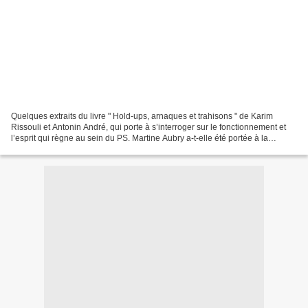
Quelques extraits du livre " Hold-ups, arnaques et trahisons " de Karim
Rissouli et Antonin André, qui porte à s’interroger sur le fonctionnement et
l’esprit qui règne au sein du PS. Martine Aubry a-t-elle été portée à la
direction du parti, non pas par...