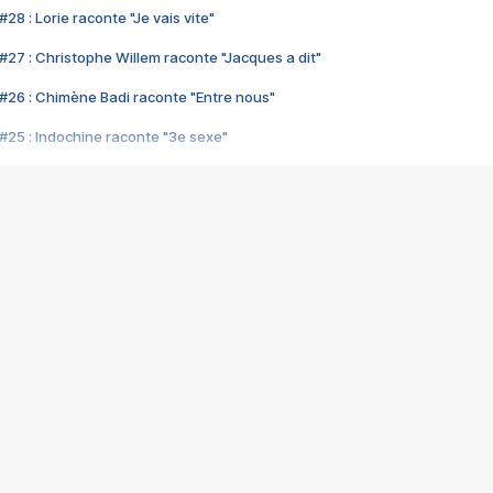
28 : Lorie raconte "Je vais vite"
#27 : Christophe Willem raconte "Jacques a dit"
#26 : Chimène Badi raconte "Entre nous"
#25 : Indochine raconte "3e sexe"
#24 : Zaho raconte "C'est chelou"
#23 : Patrick Bruel raconte "Au café des délices"
#22 : Kyo raconte "Le chemin"
#21 : Nolwenn Leroy raconte "Cassé"
#20 : Patrick Hernandez raconte "Born to be alive"
#19 : Lorie raconte "Près de moi"
#18 : Michael Jones raconte "A nos actes manqués" (avec Jean-Jacque
#17 : Khaled raconte "Aïcha"