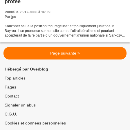
protée
Publié le 25/12/2006 à 16:39
Par
jps
Kouchner salue la position "courageuse" et "politiquement juste" de M.
Bayrou. Il se prononce sur son site contre l'ultralibéralisme et pourtant
accepterait de faire partie d’un gouvernement d’union nationale si Sarkozy
est élu ? Il conteste l'idée que...
Page suivante >
Hébergé par Overblog
Top articles
Pages
Contact
Signaler un abus
C.G.U.
Cookies et données personnelles