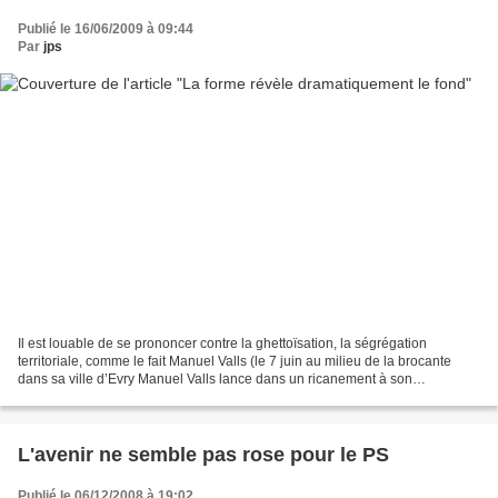
Publié le 16/06/2009 à 09:44
Par
jps
Il est louable de se prononcer contre la ghettoïsation, la ségrégation
territoriale, comme le fait Manuel Valls (le 7 juin au milieu de la brocante
dans sa ville d’Evry Manuel Valls lance dans un ricanement à son
collaborateur : « Belle image de la ville...
L'avenir ne semble pas rose pour le PS
Publié le 06/12/2008 à 19:02