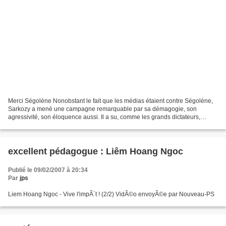
Merci Ségolène Nonobstant le fait que les médias étaient contre Ségolène,
Sarkozy a mené une campagne remarquable par sa démagogie, son
agressivité, son éloquence aussi. Il a su, comme les grands dictateurs,
mener les foules et les faire adhérer à ses...
excellent pédagogue : Liêm Hoang Ngoc
Publié le 09/02/2007 à 20:34
Par
jps
Liem Hoang Ngoc - Vive l'impÃ´t ! (2/2) VidÃ©o envoyÃ©e par Nouveau-PS