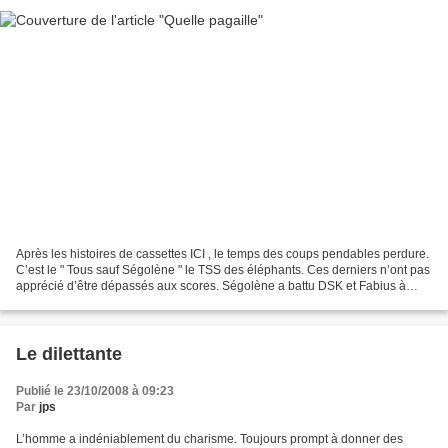
Après les histoires de cassettes ICI , le temps des coups pendables perdure.
C’est le " Tous sauf Ségolène " le TSS des éléphants. Ces derniers n’ont pas
apprécié d’être dépassés aux scores. Ségolène a battu DSK et Fabius à
l’investiture pour l’élection...
Le dilettante
Publié le 23/10/2008 à 09:23
Par
jps
L’homme a indéniablement du charisme. Toujours prompt à donner des