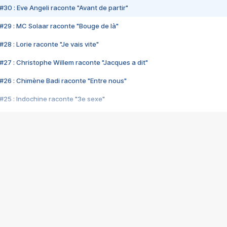
#30 : Eve Angeli raconte "Avant de partir"
#29 : MC Solaar raconte "Bouge de là"
28 : Lorie raconte "Je vais vite"
#27 : Christophe Willem raconte "Jacques a dit"
#26 : Chimène Badi raconte "Entre nous"
#25 : Indochine raconte "3e sexe"
#24 : Zaho raconte "C'est chelou"
#23 : Patrick Bruel raconte "Au café des délices"
#22 : Kyo raconte "Le chemin"
#21 : Nolwenn Leroy raconte "Cassé"
#20 : Patrick Hernandez raconte "Born to be alive"
#19 : Lorie raconte "Près de moi"
#18 : Michael Jones raconte "A nos actes manqués" (avec Jean-Jacque