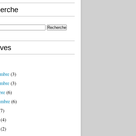
erche
ives
mbre
(3)
mbre
(3)
bre
(6)
embre
(6)
7)
(4)
(2)