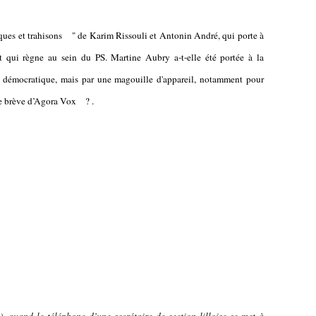
ques et trahisons " de Karim Rissouli et Antonin André, qui porte à
rit qui règne au sein du PS. Martine Aubry a-t-elle été portée à la
on démocratique, mais par une magouille d'appareil, notamment pour
e brève d’Agora Vox ? .