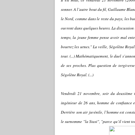
Il est midi, ce vendredi 21 novembre (2008)
sonner. A l’autre bout du fil, Guillaume Blan
le Nord, comme dans le reste du pays, les bu
ouvrent dans quelques heures. La discussion e
temps, la jeune femme pense avoir mal ente
bourrez les urnes." La veille, Ségolène Royal
tour. (...) Mathématiquement, le duel s’anno
de ses proches. Plus question de tergiverser
Ségolène Royal. (...)
Vendredi 21 novembre, soir du deuxième to
ingénieur de 26 ans, homme de confiance et
Derrière son air juvénile, l’homme est cons
le surnomme "la Stasi", "parce qu’il vient t