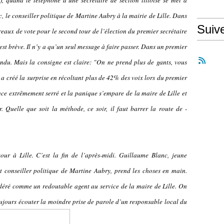
, quand le téléphone d’une secrétaire de section lilloise se met à
c, le conseiller politique de Martine Aubry à la mairie de Lille. Dans
Suiv
reaux de vote pour le second tour de l’élection du premier secrétaire
st brève. Il n’y a qu’un seul message à faire passer. Dans un premier
ndu. Mais la consigne est claire: "On ne prend plus de gants, vous
 a créé la surprise en récoltant plus de 42% des voix lors du premier
nce extrêmement serré et la panique s’empare de la maire de Lille et
. Quelle que soit la méthode, ce soir, il faut barrer la route de -
ur à Lille. C’est la fin de l’après-midi. Guillaume Blanc, jeune
 conseiller politique de Martine Aubry, prend les choses en main.
idéré comme un redoutable agent au service de la maire de Lille. On
oujours écouter la moindre prise de parole d’un responsable local du