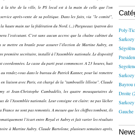
à la tête de la ville, le PS local est à la main de celle que l’on
Caté
ervice après-vente de sa politique. Dans les faits, via "le comité",
 la haute main sur la fédération du Nord. (...) Pargneaux (patron des
Poly-Tic
sera l’exécutant. C’est sans aucun accroc que la chaîne cabinet du
Sarkozy 
a se mettre en branle pour assurer l’élection de Martine Aubry, en
Ségolèn
re première secrétaire, installé à l’Assemblée nationale. Le dispositif
Presiden
sont coordonnées. Le casse du parti peut commencer. A 23 heures, huit
Segolene
nt au rendez-vous dans le bureau de Patrick Kanner, pour lui remettre
Sarkozy
en liaison avec Paris, est chargé de la "tambouille lilloise". Claude
Bayrou
amy et Jean-Christophe Cambadélis, les quatre mousquetaires de
Droite
(
ux de l’Assemblée nationale. Leur consigne est claire: ne pas lâcher
Sarkozy 
la France ne sont pas remontés. A mesure que les chiffres tombent, ils
Gauche
omatiquement l’écart entre Royal et Aubry et fait varier les résultats
ictoire à Martine Aubry. Claude Bartolone, plusieurs semaines après,
News