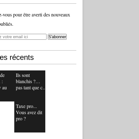
vous pour être averti des nouveaux
publiés.
les récents
 de
Ils sont
 :
blanchis ?…
y au
pas tant que c...
Taxe pro...
Vous avez dit
pro ?