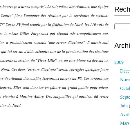
e, bourrage d'urnes compris". Le soir même des résultats, une équipe
Rech
Centre" filme l'annonce des résultats par le secrétaire de section:
!" Sur le PV final rempli par la fédération du Nord, les 110 voix de
est le même Gilles Pargneaux qui répond très tranquillement aux
ction a probablement commis "une erreur d'écriture". Il aurait mal
Arch
r qui lui servait d'aide-mémoire lors de la proclamation des résultats
oncerne la section du "Vieux-Lille", où un vote blanc est devenu un
2009
u Nord. Ces deux "erreurs d'écriture" seront corrigées quelques jours
Déce
e de tribunal des conflits électoraux interne au PS. Ces erreurs, ces
Nove
e leurres. Elles sont données en pâture au grand public pour mieux
Octo
la victoire à Martine Aubry. Des magouilles qui auraient dû rester
Sept
Juin
(
ation du Nord.
Avril
Mars