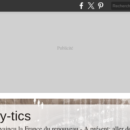
Publicité
y-tics
vaincu la France du renouveau - A présent: aller de 