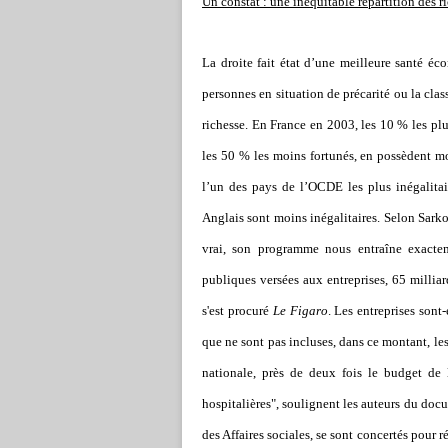
Un constat : une inéquitable répartition des r
La droite fait état d’une meilleure santé éc
personnes en situation de précarité ou la cla
richesse.
En France en 2003,
les 10 % les pl
les 50 % les moins fortunés, en possèdent m
l’un des pays de l’OCDE les plus inégalitair
Anglais sont moins inégalitaires. Selon Sarkozy
vrai, son programme nous entraîne exacte
publiques versées aux entreprises, 65 millia
s'est procuré
Le Figaro
.
Les entreprises sont-
que ne sont pas incluses, dans ce montant, le
nationale, près de deux fois le budget de
hospitalières", soulignent les auteurs du docu
des Affaires sociales, se sont concertés pour