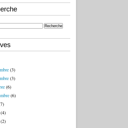
erche
ives
mbre
(3)
mbre
(3)
bre
(6)
embre
(6)
7)
(4)
(2)