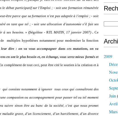
Rech
s le débat participatif sur l’Emploi ; - soit une formation rémunérée
peut-être parce que sa formation n’est pas adaptée à l’emploi ; - soit
néré en tant que tel ; - soit une allocation d’autonomie s’il fait ses
ir à ses besoins.
»
(
Ségolène - R
TL MATIN, 17 janvier 2007)
.
Ce
Arch
 de
multiples hypothèses notamment pour moderniser la fonction
t leur dire : on va vous accompagner dans ces mutations, on va
2009
oyens en ont le plus besoin et, en échange, vous serez mieux formés et
Déce
En complément de tout ceci, peut être cité le s
outien à la création et à
Nove
Octo
Sept
y
qui consiste notamment à ignorer
tous ceux qui connaîtront des
Juin
(
 aucune compassion ou accompagnement pour passer tel ou tel moment
Avril
udra suivre sinon être au banc de la société, c’est que nous promet
Mars
ne maladie grave, d’un licenciement, d’un harcèlement, d’un divorce