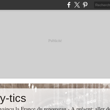
Publicité
y-tics
vaincu la France du renouveau - A présent: aller de 