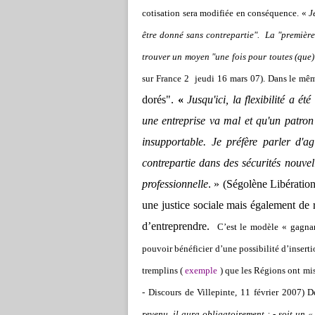
cotisation sera modifiée en conséquence. «
J
être donné sans contrepartie".
La "première
trouver un moyen "une fois pour toutes (que) 
sur France 2
jeudi 16 mars 07). Dans le mêm
dorés".
«
Jusqu'ici, la flexibilité a é
une entreprise va mal et qu'un patro
insupportable. Je préfère parler d'agi
contrepartie dans des sécurités nouvell
professionnelle
. » (Ségolène Libératio
une justice sociale mais également de ré
d’entreprendre.
C’est le modèle « gagnan
pouvoir bénéficier d’une possibilité d’inserti
tremplins (
exemple
) que les Régions ont mis
-
Discours de Villepinte, 11 février 2007)
De
revenu, il aura obligatoirement : - soit un 