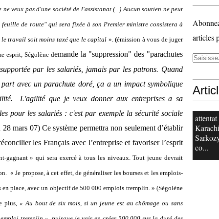
e ne veux pas d'une société de l'assistanat (...) Aucun soutien ne peut
Abonnez-
 feuille de route" qui sera fixée à son Premier ministre consistera à
articles 
le travail soit moins taxé que le capital
».
(
émission à vous de juger
emande la "suppression" des "parachutes
e esprit, Ségolène d
té supportée par les salariés, jamais par les patrons. Quand
n part avec un parachute doré, ça a un impact symbolique
Artic
lité.
L'agilité que je veux donner aux entreprises a sa
es pour les salariés : c'est par exemple la sécurité sociale
attentat
Karachi
n 28 mars 07)
Ce système permettra non seulement d’établir
Sarkoz
concilier les Français avec l’entreprise et favoriser l’esprit
co...
t-gagnant » qui sera exercé à tous les niveaux. T
out jeune devrait
on.
« Je propose, à cet effet, de généraliser les bourses et les emplois-
 en place, avec un objectif de 500 000 emplois tremplin. » (Ségolène
 plus,
« Au bout de six mois, si un jeune est au chômage ou sans
« emploi tremplin », puisque je vais en créer 500.000 sur la duré des