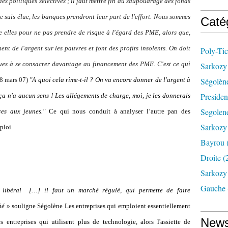
es politiques sélectives ; il faut mettre fin au saupoudrage des fonds
 je suis élue, les banques prendront leur part de l'effort. Nous sommes
Caté
e elles pour ne pas prendre de risque à l'égard des PME, alors que,
ent de l'argent sur les pauvres et font des profits insolents. On doit
Poly-Tic
es à se consacrer davantage au financement des PME. C'est ce qui
Sarkozy 
8 mars 07)
"A quoi cela rime-t-il ? On va encore donner de l'argent à
Ségolèn
Presiden
a n'a aucun sens ! Les allégements de charge, moi, je les donnerais
Segolene
ces aux jeunes."
Ce qui nous conduit à analyser l’autre pan des
Sarkozy
ploi
Bayrou
Droite
(
Sarkozy 
Gauche
 libéral […] il faut un marché régulé, qui permette de faire
ié
»
souligne Ségolène Les entreprises qui emploient essentiellement
News
 entreprises qui utilisent plus de technologie, alors l'assiette de