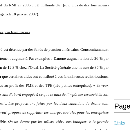
al du RMI en 2005 : 5,8 milliards d'€ (soit plus de dix fois moins)
figaro.fr 18 janvier 2007).
es pour les entreprises
40 est détenue par des fonds de pension américains.
Concomitamment
ortement augmenté.
Par exemples :
Danone augmentation de 26 % par
 de 12,3 % chez l’Oreal. La Société générale une hausse de 36 % par
r que certaines aides ont contribué à ces faramineuses redistributions.
s au profit des PME et des TPE (très petites entreprises). «
Je veux
suis d'abord engagée à ce que le taux de l'impôt sur les sociétés soit
estis. Les propositions faites par les deux candidats de droite sont
Page
rou) propose de supprimer les charges sociales pour les entreprises
sible. On ne donne pas les mêmes aides aux banques, à la grande
Links