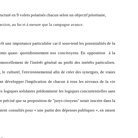
ructuré en 9 volets polarisés chacun selon un objectif prioritaire,
 action, au fur et à mesure que la campagne avance.
t une importance particulière car il sous-tend les potentialités de la
umis quasi- quotidiennement nos concitoyens. En opposition
à la
orcellement de l'intérêt général au profit des intérêts particuliers.
 le culturel, l'environnemental afin de créer des synergies, de vraies
t développer l'implication de chacun à tous les niveaux de la vie
s logiques solidaires prédominent les logiques concurrentielles sans
 précisé que sa proposition de "jurys citoyens" serait inscrite dans la
raient consultés pour « une partie des dépenses publiques », en raison