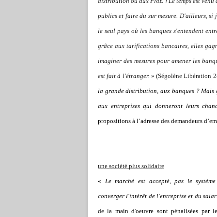
distribution ou aux PME ! Le temps est venu d
publics et faire du sur mesure. D'ailleurs, si
le seul pays où les banques s'entendent entr
grâce aux tarifications bancaires, elles gagn
imaginer des mesures pour amener les banqu
est fait à l'étranger.
» (Ségolène Libération 2
la grande distribution, aux banques ? Mais ç
aux entreprises qui donneront leurs chan
propositions à l’adresse des demandeurs d’em
une société plus solidaire
«
Le marché est accepté, pas le système
converger l'intérêt de l'entreprise et du salar
de la main d'oeuvre sont pénalisées par les