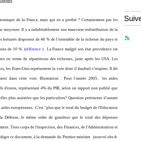
ichesses
Suiv
onomique de la France, mais qui en a profité ? Certainement pas les
sse moyenne. Il y a indubitablement une mauvaise redistribution de la
us fortunés disposent de 46 % de l’ensemble de la richesse
du pays et
oins de 10 %. (
référence
)
.
La France malgré son état providence est
es en terme de répartitions des richesses, juste après les USA. Les
, les Etats-Unis représentent la voie dont il faudrait s’inspirer. Il dit
ment dans cette voie.
Illustration : Pour l’année 2005,
les aides
rds d'euros, représentant 4% du PIB, selon un rapport non publié que
elles plus assistées que les particuliers? Question pertinente d’autant
s aides européennes.
C'est "plus que le total du budget de l'Education
 la Défense, le même ordre de grandeur que le total des dépenses
ment. Trois corps de l'inspection, des Finances, de l'Administration et
 rédiger ce document, à la demande du Premier ministre.
(nouvel obs.fr