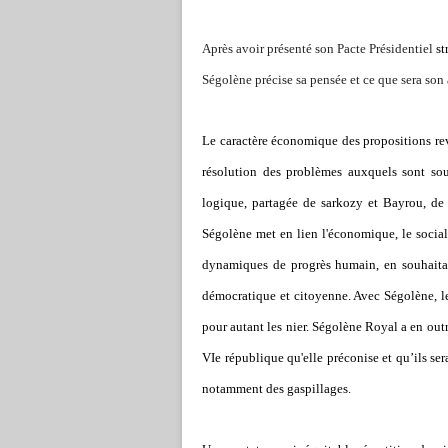
Après avoir présenté son Pacte Présidentiel
st
Ségolène précise sa pensée et ce que sera son
Le caractère économique des propositions revê
résolution des problèmes auxquels sont so
logique, partagée de sarkozy et Bayrou, de m
Ségolène met en lien l'économique, le social,
dynamiques de progrès humain, en souhaitan
démocratique et citoyenne. Avec Ségolène, le
pour autant les nier.
Ségolène Royal a en outre
VIe république qu'elle préconise et qu’ils se
notamment des gaspillages.