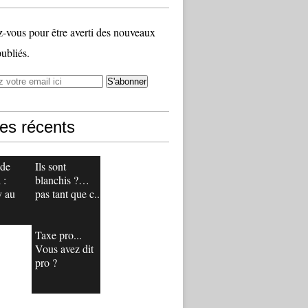
vous pour être averti des nouveaux
publiés.
les récents
 de
Ils sont
 :
blanchis ?…
y au
pas tant que c...
Taxe pro...
Vous avez dit
pro ?