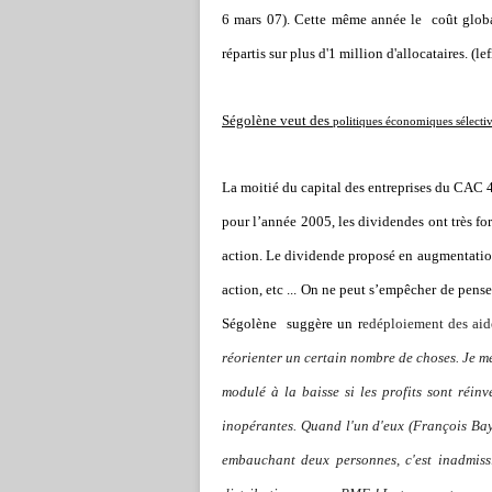
6 mars 07). Cette même année le
coût glob
répartis sur plus d'1 million d'allocataires. (le
Ségolène veut des
politiques économiques sélectiv
La moitié du capital des entreprises du CAC 
pour l’année 2005, les dividendes ont très f
action. Le dividende proposé en augmentation
action, etc ... On ne peut s’empêcher de pense
Ségolène
suggère un
r
edéploiement des aide
réorienter un certain nombre de choses. Je me 
modulé à la baisse si les profits sont réinv
inopérantes. Quand l'un d'eux (François Bay
embauchant deux personnes, c'est inadmis