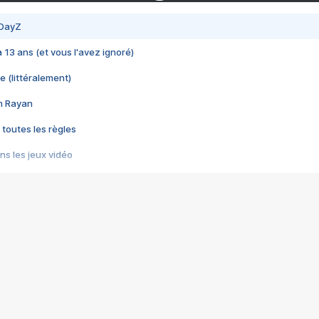
 DayZ
 a 13 ans (et vous l'avez ignoré)
e (littéralement)
im Rayan
 toutes les règles
s les jeux vidéo
us choquant de Rockstar ? - Le scandale BULLY
e plus moche de Steam
du RÊVE tourne au CAUCHEMAR
pendant 8 heures
it… à tort
umiliés par un jeu vidéo