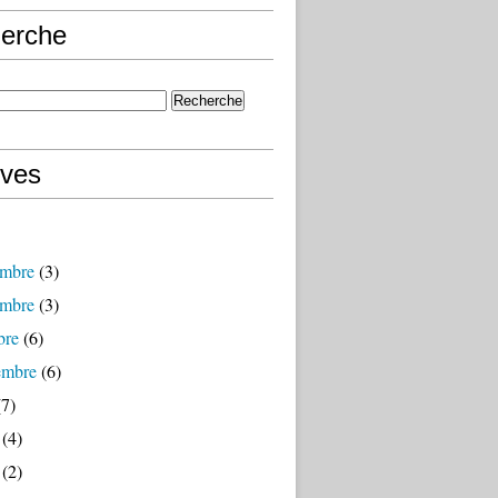
erche
ives
mbre
(3)
mbre
(3)
bre
(6)
embre
(6)
7)
(4)
(2)