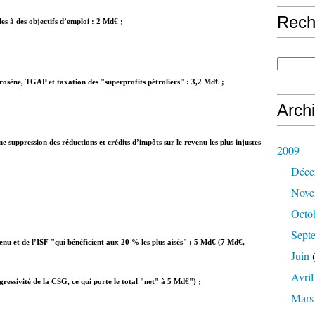
Rech
es à des objectifs d’emploi :
2 Md€
;
Kérosène, TGAP et taxation des "superprofits pétroliers" :
3,2 Md€
;
Arch
e suppression des réductions et crédits d’impôts sur le revenu les plus injustes
2009
Déce
Nove
Octo
Sept
enu et de l’ISF "qui bénéficient aux 20 % les plus aisés" :
5 Md€
(7 Md€,
Juin
(
Avril
gressivité de la CSG, ce qui porte le total "net" à 5 Md€") ;
Mars