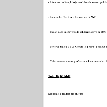
- Réactiver les "emplois-jeunes" dans le secteur public
- Etendre les 35h à tous les salariés :
6 Md€
- Fusion dans un Revenu de solidarité active du RMI
- Porter le Smic à 1 500 € bruts "le plus tôt possible d
- Créer une couverture professionnelle universelle :
Total 87,68 Md€
Economie à réaliser par ailleurs