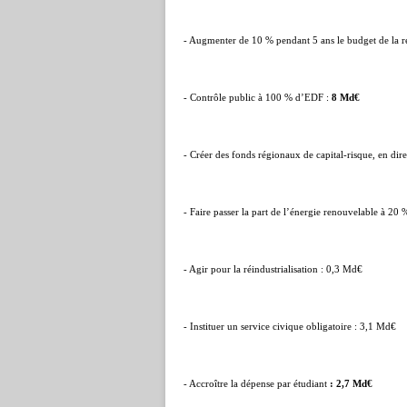
- Augmenter de 10 % pendant 5 ans le budget de la 
- Contrôle public à 100 % d’EDF :
8 Md€
- Créer des fonds régionaux de capital-risque, en dire
- Faire passer la part de l’énergie renouvelable à 2
- Agir pour la réindustrialisation : 0,3 Md€
- Instituer un service civique obligatoire : 3,1 Md€
- Accroître la dépense par étudiant
:
2,7 Md€