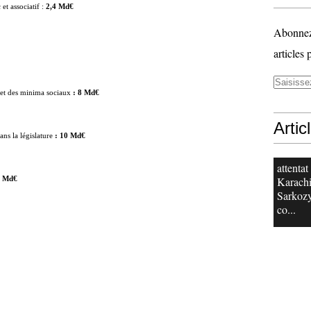
 et associatif :
2,4 Md€
Abonnez-
articles 
 et des minima sociaux
:
8 Md€
Artic
ans la législature
:
10 Md€
attentat
Karachi
1 Md€
Sarkoz
co...