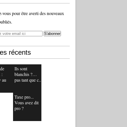
vous pour être averti des nouveaux
publiés.
les récents
 de
Ils sont
 :
blanchis ?…
y au
pas tant que c...
Taxe pro...
Vous avez dit
pro ?