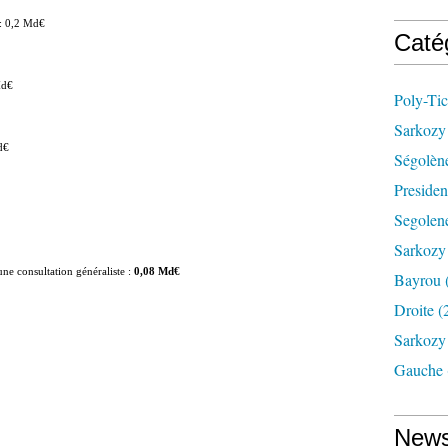
 : 0,2 Md€
Caté
Md€
Poly-Tic
Sarkozy 
Md€
Ségolèn
Presiden
Segolene
Sarkozy
une consultation généraliste :
0,08 Md€
Bayrou
Droite
(
Sarkozy 
Gauche
News