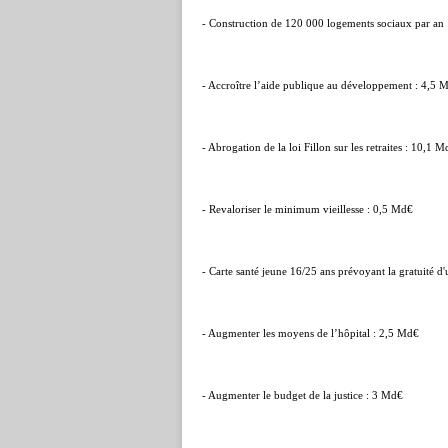
- Construction de 120 000 logements sociaux par an
- Accroître l’aide publique au développement : 4,5 
- Abrogation de la loi Fillon sur les retraites : 10,1 
- Revaloriser le minimum vieillesse : 0,5 Md€
- Carte santé jeune 16/25 ans prévoyant la gratuité d'
- Augmenter les moyens de l’hôpital : 2,5 Md€
- Augmenter le budget de la justice : 3 Md€