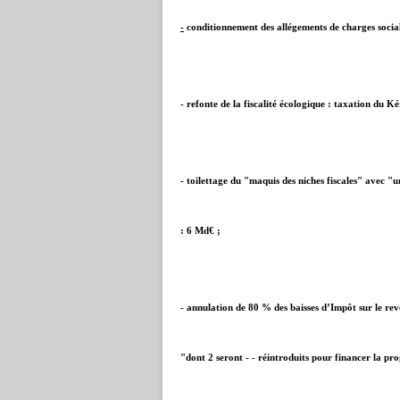
-
conditionnement des allégements de charges social
- refonte de la fiscalité écologique : taxation du 
- toilettage du "maquis des niches fiscales" avec "un
:
6 Md€
;
- annulation de 80 % des baisses d’Impôt sur le rev
"dont 2 seront - - réintroduits pour financer la pro