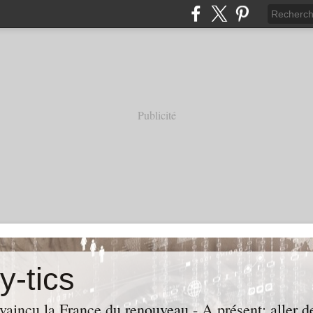
Publicité
y-tics
vaincu la France du renouveau - A présent: aller de 