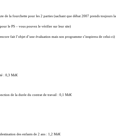
te de la fourchette pour les 2 parties (sachant que débat 2007 prends toujours la
 pour le PS – vous pouvez le vérifier sur leur site)
encore fait l’objet d’une évaluation mais son programme s’inspirera de celui-ci)
ité : 0,3 Md€
fonction de la durée du contrat de travail : 0,1 Md€
 destination des enfants de 2 ans : 1,2 Md€