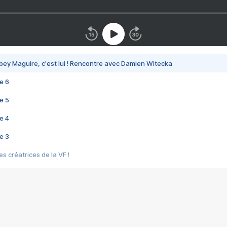
bey Maguire, c'est lui ! Rencontre avec Damien Witecka
e 6
e 5
e 4
e 3
s créatrices de la VF !
e 2
e 1
e Mektoub My Love arrive enfin ! Rencontre avec Shaïn Boumedine et Sal