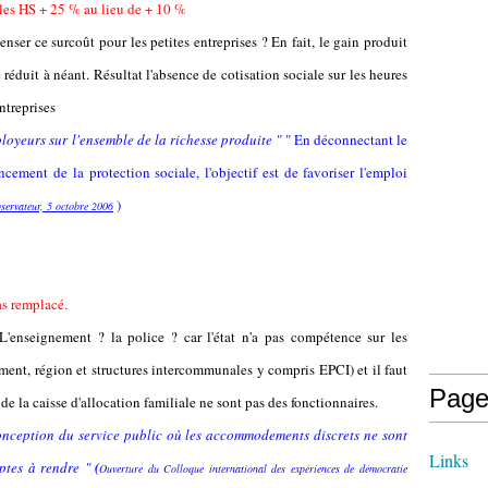
 les HS + 25 % au lieu de + 10 %
er ce surcoût pour les petites entreprises ? En fait, le gain produit
 réduit à néant. Résultat l'absence de cotisation sociale sur les heures
ntreprises
ployeurs sur l'ensemble de la richesse produite " "
En déconnectant le
cement de la protection sociale, l'objectif est de favoriser l'emploi
)
servateur, 5 octobre 2006
as remplacé.
L'enseignement ? la police ? car l'état n'a pas compétence sur les
ement, région et structures intercommunales y compris EPCI) et il faut
Page
 de la caisse d'allocation familiale ne sont pas des fonctionnaires.
onception du service public où les accommodements discrets ne sont
Links
ptes à rendre "
(
Ouverture du Colloque international des expériences de démocratie