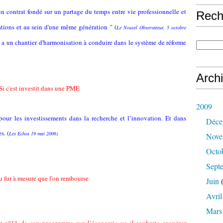
un contrat fondé sur un partage du temps entre vie professionnelle et
Rech
érations et au sein d'une même génération " (
Le Nouvel Observateur, 5 octobre
y a un chantier d'harmonisation à conduire dans le système de réforme
Arch
Si c'est investit dans une PME
2009
f pour les investissements dans la recherche et l’innovation. Et dans
Déce
s. (
Les Echos 19 mai 2006)
Nove
Octo
Sept
u fur à mesure que l'on rembourse
Juin
(
Avril
Mars