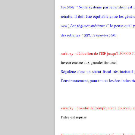
Notre système par répartition est 
juin 2006) "
retraite. Il doit être équitable entre les gén
)
Les régimes spéciaux
:
" Je pense qu'il 
2006
des retraites " (
)
RTL, 14 septembre 2006
sarkozy : déduction de l'ISF jusqu'à 50 000 ? 
faveur encore aux grandes fortunes
Ségolène c’est un statut fiscal très incitati
l’environnement, pour toutes les éco-industrie
sarkozy : possibilité d'emprunter à nouveau a
l'idée est reprise