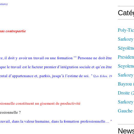
itiers)
Caté
Poly-Tic
ans contrepartie
Sarkozy 
Ségolèn
Presiden
ce, il doit y avoir un travail ou une formation "" Personne ne doit être
Segolene
que le travail est le facteur premier d’intégration sociale et qu’en être
Sarkozy
ntal d’appartenance et, parfois, jusqu’à l’estime de soi. " (
Les Echos, 19
Bayrou
Droite
(
Sarkozy 
ssionnelle constituent un gisement de productivité
Gauche
fessionnelle ?
 travail, dans la valeur humaine, dans la formation professionnelle… "
News