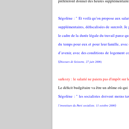
préféreront donner des heures supplémentaires
Ségolène : " Et voilà qu’on propose aux salar
supplémentaires, défiscalisées de surcroît. Je
le cadre de la durée légale du travail parce qu
du temps pour eux et pour leur famille, avec 
d’avenir, avec des conditions de logement con
(
Discours de Soissons, 27 juin 2006)
sarkozy : le salarié ne paiera pas d'impôt sur
Le déficit budgétaire va être un abîme où qui
Ségolène : " les socialistes doivent moins taxe
)
l’investiture du Parti socialiste, 11 octobre 2006