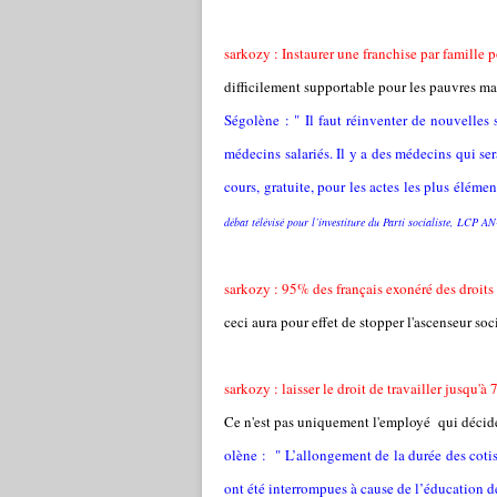
sarkozy : Instaurer une franchise par famille p
difficilement supportable pour les pauvres ma
Ségolène : " Il faut réinventer de nouvelles s
médecins salariés. Il y a des médecins qui ser
cours, gratuite, pour les actes les plus éléme
débat télévisé pour l’investiture du Parti socialiste, LCP A
sarkozy : 95% des français exonéré des droits
ceci aura pour effet de stopper l'ascenseur so
sarkozy : laisser le droit de travailler jusqu'à 
Ce n'est pas uniquement l'employé qui décide 
olène : " L’allongement de la durée des cotis
ont été interrompues à cause de l’éducation de