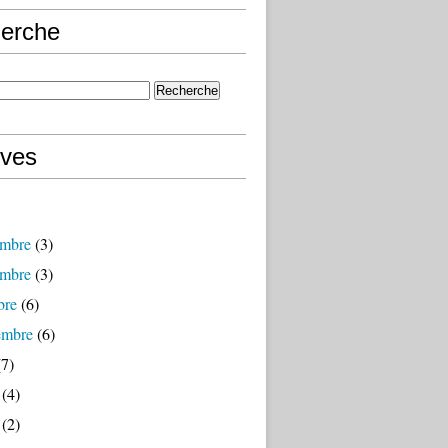
erche
ives
mbre
(3)
mbre
(3)
bre
(6)
embre
(6)
7)
(4)
(2)