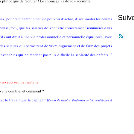
 plutôt que de recruter ! Le chômage va donc s’accroître
Suiv
iés, pour récupérer un peu de pouvoir d’achat, d’accumuler les heures
 pense, moi, que les salariés doivent être correctement rémunérés dans
’ils ont droit à une vie professionnelle et personnelle équilibrée, avec
des salaires qui permettent de vivre dignement et de faire des projets
venables qui ne rendent pas plus difficile la scolarité des enfants. "
 le revenu supplémentaire
 va le combler et comment ?
r le travail que le capital " (
Devoir de victoire, Profession de foi, candidature à