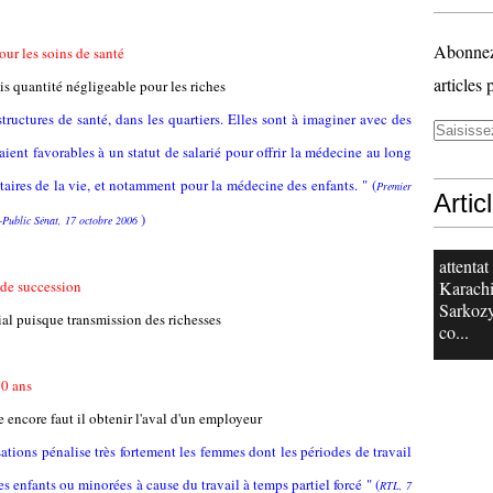
Abonnez-
our les soins de santé
articles 
is quantité négligeable pour les riches
tructures de santé, dans les quartiers. Elles sont à imaginer avec des
aient favorables à un statut de salarié pour offrir la médecine au long
ntaires de la vie, et notamment pour la médecine des enfants. " (
Premier
Artic
)
N-Public Sénat, 17 octobre 2006
attentat
 de succession
Karachi
Sarkoz
cial puisque transmission des richesses
co...
70 ans
encore faut il obtenir l'aval d'un employeur
ations pénalise très fortement les femmes dont les périodes de travail
s enfants ou minorées à cause du travail à temps partiel forcé " (
RTL, 7