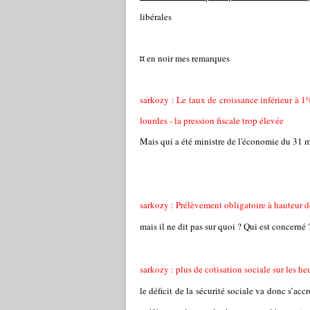
libérales
¤ en noir mes remarques
sarkozy : Le taux de croissance inférieur à 1%
lourdes - la pression fiscale trop élevée
Mais qui a été ministre de l'économie du 31
sarkozy : Prélèvement obligatoire à hauteur d
mais il ne dit pas sur quoi ? Qui est concerné 
sarkozy : plus de cotisation sociale sur les h
le déficit de la sécurité sociale va donc s’ac