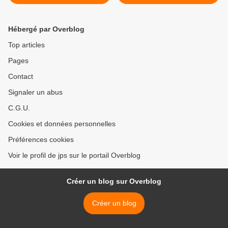
Ligue des Droits de
lHomme sur Les Droits des
lHomme sur la laïcité
Femmes >
Hébergé par Overblog
Top articles
Pages
Contact
Signaler un abus
C.G.U.
Cookies et données personnelles
Préférences cookies
Voir le profil de jps sur le portail Overblog
Créer un blog sur Overblog
Créer un blog