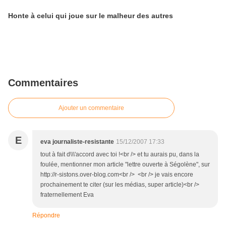
Honte à celui qui joue sur le malheur des autres
Commentaires
Ajouter un commentaire
E
eva journaliste-resistante
15/12/2007 17:33
tout à fait d\\\'accord avec toi !<br /> et tu aurais pu, dans la
foulée, mentionner mon article "lettre ouverte à Ségolène", sur
http://r-sistons.over-blog.com<br /> <br /> je vais encore
prochainement te citer (sur les médias, super article)<br />
fraternellement Eva
Répondre