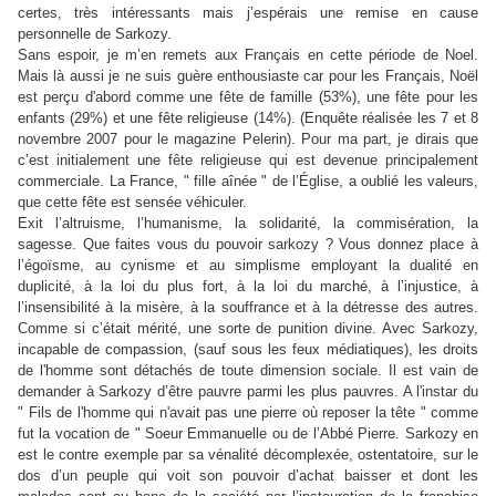
certes, très intéressants mais j’espérais une remise en cause
personnelle de Sarkozy.
Sans espoir, je m’en remets aux Français en cette période de Noel.
Mais là aussi je ne suis guère enthousiaste car pour les Français, Noël
est perçu d'abord comme une fête de famille (53%), une fête pour les
enfants (29%) et une fête religieuse (14%). (Enquête réalisée les 7 et 8
novembre 2007 pour le magazine Pelerin). Pour ma part, je dirais que
c’est initialement une fête religieuse qui est devenue principalement
commerciale. La France, " fille aînée " de l’Église, a oublié les valeurs,
que cette fête est sensée véhiculer.
Exit l’altruisme, l’humanisme, la solidarité, la commisération, la
sagesse. Que faites vous du pouvoir sarkozy ? Vous donnez place à
l’égoïsme, au cynisme et au simplisme employant la dualité en
duplicité, à la loi du plus fort, à la loi du marché, à l’injustice, à
l’insensibilité à la misère, à la souffrance et à la détresse des autres.
Comme si c’était mérité, une sorte de punition divine. Avec Sarkozy,
incapable de compassion, (sauf sous les feux médiatiques), les droits
de l'homme sont détachés de toute dimension sociale. Il est vain de
demander à Sarkozy d’être pauvre parmi les plus pauvres. A l'instar du
" Fils de l'homme qui n'avait pas une pierre où reposer la tête " comme
fut la vocation de " Soeur Emmanuelle ou de l’Abbé Pierre. Sarkozy en
est le contre exemple par sa vénalité décomplexée, ostentatoire, sur le
dos d’un peuple qui voit son pouvoir d’achat baisser et dont les