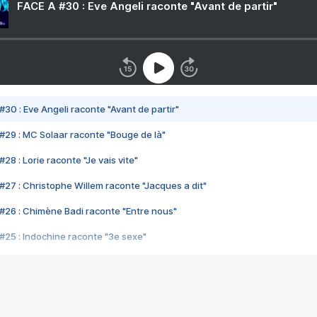
FACE A #30 : Eve Angeli raconte "Avant de partir"
#30 : Eve Angeli raconte "Avant de partir"
#29 : MC Solaar raconte "Bouge de là"
28 : Lorie raconte "Je vais vite"
#27 : Christophe Willem raconte "Jacques a dit"
#26 : Chimène Badi raconte "Entre nous"
#25 : Indochine raconte "3e sexe"
#24 : Zaho raconte "C'est chelou"
#23 : Patrick Bruel raconte "Au café des délices"
#22 : Kyo raconte "Le chemin"