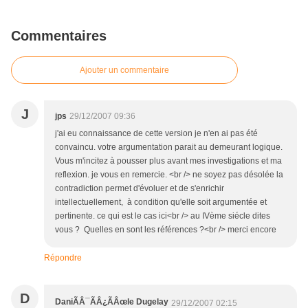
Commentaires
Ajouter un commentaire
J
jps
29/12/2007 09:36
j'ai eu connaissance de cette version je n'en ai pas été
convaincu. votre argumentation parait au demeurant logique.
Vous m'incitez à pousser plus avant mes investigations et ma
reflexion. je vous en remercie. <br /> ne soyez pas désolée la
contradiction permet d'évoluer et de s'enrichir
intellectuellement, à condition qu'elle soit argumentée et
pertinente. ce qui est le cas ici<br /> au IVème siécle dites
vous ? Quelles en sont les références ?<br /> merci encore
Répondre
D
DaniÃÂ¯ÃÂ¿ÃÂœle Dugelay
29/12/2007 02:15