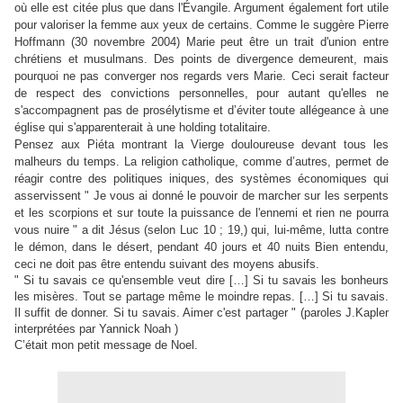
où elle est citée plus que dans l'Évangile. Argument également fort utile
pour valoriser la femme aux yeux de certains. Comme le suggère Pierre
Hoffmann (30 novembre 2004) Marie peut être un trait d'union entre
chrétiens et musulmans. Des points de divergence demeurent, mais
pourquoi ne pas converger nos regards vers Marie. Ceci serait facteur
de respect des convictions personnelles, pour autant qu'elles ne
s'accompagnent pas de prosélytisme et d’éviter toute allégeance à une
église qui s'apparenterait à une holding totalitaire.
Pensez aux Piéta montrant la Vierge douloureuse devant tous les
malheurs du temps. La religion catholique, comme d’autres, permet de
réagir contre des politiques iniques, des systèmes économiques qui
asservissent " Je vous ai donné le pouvoir de marcher sur les serpents
et les scorpions et sur toute la puissance de l'ennemi et rien ne pourra
vous nuire " a dit Jésus (selon Luc 10 ; 19,) qui, lui-même, lutta contre
le démon, dans le désert, pendant 40 jours et 40 nuits Bien entendu,
ceci ne doit pas être entendu suivant des moyens abusifs.
" Si tu savais ce qu'ensemble veut dire […] Si tu savais les bonheurs
les misères. Tout se partage même le moindre repas. […] Si tu savais.
Il suffit de donner. Si tu savais. Aimer c'est partager " (paroles J.Kapler
interprétées par Yannick Noah )
C’était mon petit message de Noel.