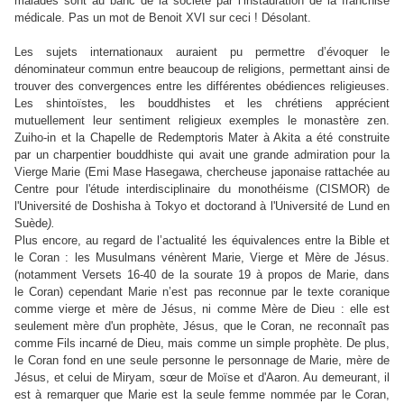
malades sont au banc de la société par l’instauration de la franchise
médicale. Pas un mot de Benoit XVI sur ceci ! Désolant.
Les sujets internationaux auraient pu permettre d’évoquer le
dénominateur commun entre beaucoup de religions, permettant ainsi de
trouver des convergences entre les différentes obédiences religieuses.
Les shintoïstes, les bouddhistes et les chrétiens apprécient
mutuellement leur sentiment religieux exemples le monastère zen.
Zuiho-in et la Chapelle de Redemptoris Mater à Akita a été construite
par un charpentier bouddhiste qui avait une grande admiration pour la
Vierge Marie (Emi Mase Hasegawa, chercheuse japonaise rattachée au
Centre pour l'étude interdisciplinaire du monothéisme (CISMOR) de
l'Université de Doshisha à Tokyo et doctorand à l'Université de Lund en
Suède
).
Plus encore, au regard de l’actualité les équivalences entre la Bible et
le Coran : les Musulmans vénèrent Marie, Vierge et Mère de Jésus.
(notamment Versets 16-40 de la sourate 19 à propos de Marie, dans
le Coran) cependant Marie n’est pas reconnue par le texte coranique
comme vierge et mère de Jésus, ni comme Mère de Dieu : elle est
seulement mère d'un prophète, Jésus, que le Coran, ne reconnaît pas
comme Fils incarné de Dieu, mais comme un simple prophète. De plus,
le Coran fond en une seule personne le personnage de Marie, mère de
Jésus, et celui de Miryam, sœur de Moïse et d'Aaron. Au demeurant, il
est à remarquer que Marie est la seule femme nommée par le Coran,