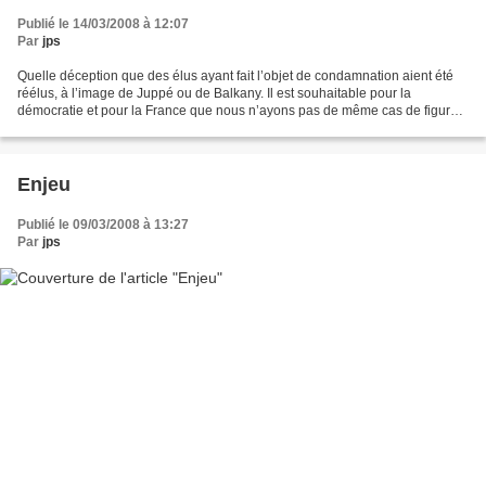
Publié le 14/03/2008 à 12:07
Par
jps
Quelle déception que des élus ayant fait l’objet de condamnation aient été
réélus, à l’image de Juppé ou de Balkany. Il est souhaitable pour la
démocratie et pour la France que nous n’ayons pas de même cas de figure
au second tour des municipales et cantonales,...
Enjeu
Publié le 09/03/2008 à 13:27
Par
jps