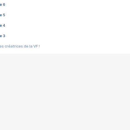
e 6
e 5
e 4
e 3
s créatrices de la VF !
e 2
e 1
e Mektoub My Love arrive enfin ! Rencontre avec Shaïn Boumedine et Sal
i : après Toni en famille
elle réalise le bouleversant Dites lui que je l'aime
ais ! Rencontre autour de Vie privée de Rebecca Zlotowski
 de Marguerite, Grave... Rencontre avec Ella Rumpf
 Les Rêveurs, un film intime sur la santé mentale