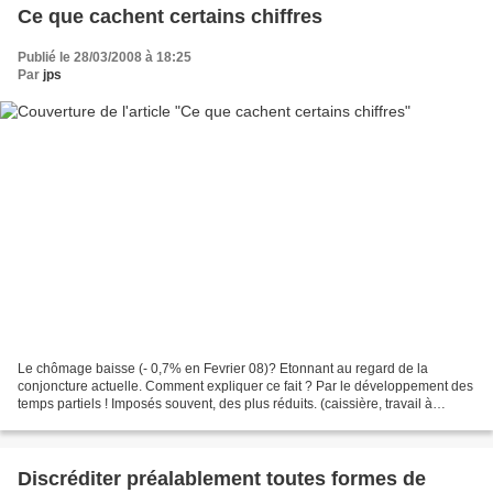
Ce que cachent certains chiffres
Publié le 28/03/2008 à 18:25
Par
jps
Le chômage baisse (- 0,7% en Fevrier 08)? Etonnant au regard de la
conjoncture actuelle. Comment expliquer ce fait ? Par le développement des
temps partiels ! Imposés souvent, des plus réduits. (caissière, travail à
domicile, etc…). La dégradation des...
Discréditer préalablement toutes formes de