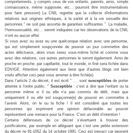
comportements, y compris ceux de vos enfants, parents, amis, simple
connaissance, même supposée, etc... pourront être instrumentalisés
pour faire pression) La CNIL regrette que la collecte d'informations
relatives aux origines ethniques, à la santé et à la vie sexuelle des
personnes " ne soit pas assortie de garanties suffisantes ". La maladie,
l’homosexualité, etc… seront indiquées car les observations de la CNIL
n’ont eu aucun effet.
Si vous avez ou avez eu une quelconque relation avec une personne,
qui est simplement soupçonnée de pouvoir un jour commettre des
actes délictueux, alors vous serez vous-même fiché et comme vous
avez des relations, ces autres personnes le seront également. Ainsi de
proche en proche, par capillarité, tout le monde, in finé sera fichée dans
EDVIGE. Attention également aux liens que d’autres blogs ont bien
voulu afficher ceci peut vous amener à être fiché(e).
Dans l’article 2 du décret, il est écrit " …. sont
susceptibles
de porter
atteinte à l'ordre public. "
Susceptible
: c’est à dire que l’enfant ou la
personne même si il ou elle n’a pas commis de délit, mais que
uniquement il ou elle est soupçonne(e) de pouvoir en commettre à
l’avenir. Alors, on le ou la fiche ! Il est considéré que toutes les
personnes qui expriment une opinion défavorable au pouvoir
représentent une menace pour la France. C’est un délit d’intention !
Certains défenseurs de ce décret s’évertuent à trouver des
justifications, par exemple en alléguant que c’est une petite extension
du
décret no 91-1052 du 14 octobre 1991. Ceci est inexact car peuvent