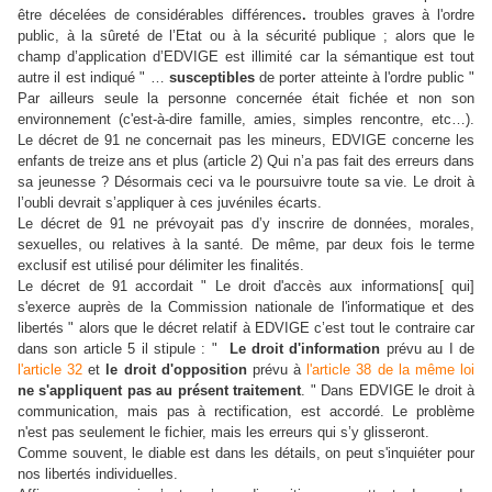
être décelées de considérables différences
.
troubles graves à l'ordre
public, à la sûreté de l’Etat ou à la sécurité publique ; alors que le
champ d’application d’EDVIGE est illimité car la sémantique est tout
autre il est indiqué " …
susceptibles
de porter atteinte à l'ordre public "
Par ailleurs seule la personne concernée était fichée et non son
environnement (c'est-à-dire famille, amies, simples rencontre, etc…).
Le décret de 91 ne concernait pas les mineurs, EDVIGE concerne les
enfants de treize ans et plus (article 2) Qui n’a pas fait des erreurs dans
sa jeunesse ? Désormais ceci va le poursuivre toute sa vie. Le droit à
l’oubli devrait s’appliquer à ces juvéniles écarts.
Le décret de 91 ne prévoyait pas d’y inscrire de données, morales,
sexuelles, ou relatives à la santé. De même, par deux fois le terme
exclusif est utilisé pour délimiter les finalités.
Le décret de 91 accordait " Le droit d'accès aux informations[ qui]
s'exerce auprès de la Commission nationale de l'informatique et des
libertés " alors que le décret relatif à EDVIGE c’est tout le contraire car
dans son article 5 il stipule : "
Le droit d'information
prévu au I de
l'article 32
et
le droit d'opposition
prévu à
l'article 38 de la même loi
ne s'appliquent pas au présent traitement
. " Dans EDVIGE le droit à
communication, mais pas à rectification, est accordé. Le problème
n'est pas seulement le fichier, mais les erreurs qui s’y glisseront.
Comme souvent, le diable est dans les détails,
on peut s'inquiéter pour
nos libertés individuelles.