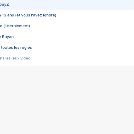
 DayZ
 a 13 ans (et vous l'avez ignoré)
e (littéralement)
im Rayan
 toutes les règles
s les jeux vidéo
us choquant de Rockstar ? - Le scandale BULLY
e plus moche de Steam
du RÊVE tourne au CAUCHEMAR
pendant 8 heures
it… à tort
umiliés par un jeu vidéo
ire - Final Fantasy 8