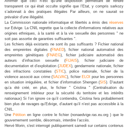
Affirmer que ceci n’est qu’une disposition permettant de rendre
transparent ce qui était occulte signifie que l’Etat, y compris sarkozy
s’adonnait à des pratiques illégales Par ailleurs, on ne saurait se
prévaloir d’une illégalité.
La Commission nationale informatique et libertés a émis des
réserves
sur Edvige. La CNIL regrette que la collecte d'informations relatives aux
origines ethniques, à la santé et à la vie sexuelle des personnes " ne
soit pas assortie de garanties suffisantes ".
Les fichiers déjà existants ne sont ils pas suffisants ? Fichier national
des empreintes digitales (
FNAED
), fichier national automatisé des
empreintes génétiques (
FNAEG
), fichier judiciaire automatisé des
auteurs d’infraction sexuelle (
FIJAIS
), fichier judiciaire de
documentation et d’exploitation (
JUDEX
), gendarmerie nationale, fichier
des infractions constatées (
STIC
), police nationale, fichier de la
violence associé aux crime (
SALVAC
), fichier
ELOI
pour les personnes
en situation irrégulière, et fichier d’information Shengen (
SIS
). D’autant
qu’a été créé, en plus, le fichier " Cristina " (Centralisation du
renseignement intérieur pour la sécurité du territoire et les intérêts
nationaux) Si l’on ignore ce qu’il contiendra, Cristina fera probablement
bien plus de ravages qu’Edvige, d’autant qu’il n’est pas accessible à la
CNIL.
Une
Pétition
en ligne contre le fichier (nonaedvige.ras.eu.org ) que le
gouvernement semble, désormais, interdire l’accès.
Hervé Morin, s'est interrogé publiquement samedi sur certains contenus