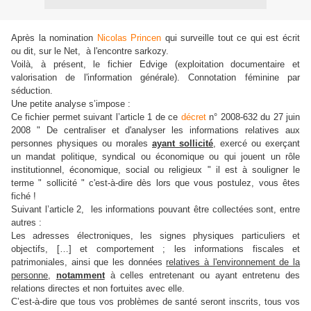
Après la nomination
Nicolas Princen
qui surveille tout ce qui est écrit
ou dit, sur le Net, à l'encontre sarkozy.
Voilà, à présent, le fichier Edvige (exploitation documentaire et
valorisation de l'information générale). Connotation féminine par
séduction.
Une petite analyse s’impose :
Ce fichier permet suivant l’article 1 de ce
décret
n° 2008-632 du 27 juin
2008 " De centraliser et d'analyser les informations relatives aux
personnes physiques ou morales
ayant sollicité
, exercé ou exerçant
un mandat politique, syndical ou économique ou qui jouent un rôle
institutionnel, économique, social ou religieux " il est à souligner le
terme " sollicité " c'est-à-dire dès lors que vous postulez, vous êtes
fiché !
Suivant l’article 2, les informations pouvant être collectées sont, entre
autres :
Les adresses électroniques, les signes physiques particuliers et
objectifs, […] et comportement ; les informations fiscales et
patrimoniales, ainsi que les données
relatives à l'environnement de la
personne
,
notamment
à celles entretenant ou ayant entretenu des
relations directes et non fortuites avec elle.
C’est-à-dire que tous vos problèmes de santé seront inscrits, tous vos