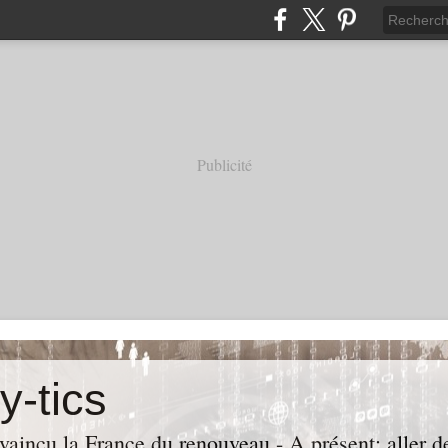
Publicité
y-tics
vaincu la France du renouveau - A présent: aller de 