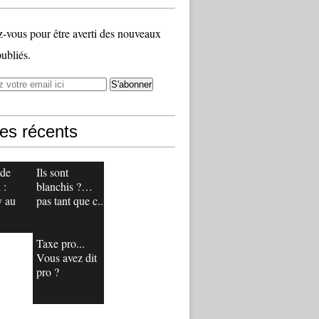
vous pour être averti des nouveaux
publiés.
les récents
 de
Ils sont
 :
blanchis ?…
y au
pas tant que c...
Taxe pro...
Vous avez dit
pro ?