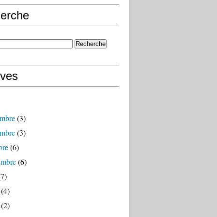
erche
ives
mbre
(3)
mbre
(3)
bre
(6)
embre
(6)
7)
(4)
(2)