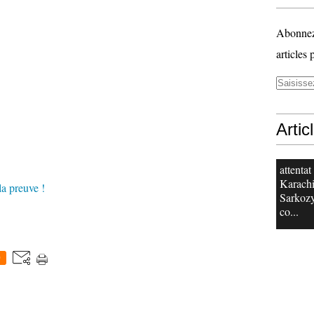
Abonnez-
articles 
Artic
attentat
Karachi
preuve !
Sarkoz
co...
0