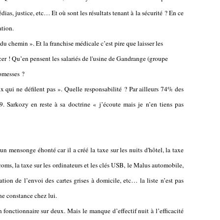
dias, justice,
etc… Et où sont les résultats tenant à la sécurité ? En ce
ation.
du chemin ». Et la franchise médicale c’est pire que laisser les
er ! Qu’en pensent les salariés de l'usine de
Gandrange
(groupe
romesses ?
x qui ne défilent pas ». Quelle responsabilité ? Par ailleurs 74% des
. Sarkozy en reste à sa doctrine « j’écoute mais je n’en tiens pas
 un mensonge éhonté car il a créé la
taxe sur les nuits d'hôtel, la taxe
lécoms, la taxe sur les ordinateurs et les clés USB, le Malus automobile,
ation de l’envoi des cartes grises à domicile, etc… la liste n’est pas
une constance chez lui.
 fonctionnaire sur deux. Mais le manque d’effectif nuit à l’efficacité