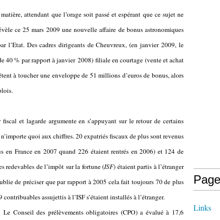
 matière, attendant que l’orage soit passé et espérant que ce sujet ne
 révèle ce 25 mars 2009 une nouvelle affaire
de bonus astronomiques
 par l’Etat. Des cadres dirigeants de Cheuvreux, (en janvier 2009, le
e de 40 % par rapport à janvier 2008) filiale en courtage (vente et achat
prêtent à toucher une enveloppe de 51 millions d’euros de bonus, alors
lois.
 fiscal et lagarde argumente en s’appuyant sur le retour de certains
t n’importe quoi aux chiffres. 20 expatriés fiscaux de plus sont revenus
nus en France en 2007 quand 226 étaient rentrés en 2006) et 124 de
s redevables de l’impôt sur la fortune (
ISF
) étaient partis à l’étranger
Page
blie de préciser que par rapport à 2005 cela fait toujours 70 de plus
9 contribuables assujettis à l’ISF s’étaient installés à l’étranger
.
Links
«
Le Conseil des prélèvements obligatoires (CPO) a évalué à 17,6