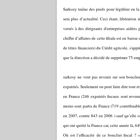
Sarkozy traîne des pieds pour légiférer en la
sera plus d’actualité. Ceci étant, libération
versés à des dirigeants d'entreprises aidées
chiffre d’affaires de cette filiale est en baiss
de titres financiers) du Crédit agricole, s'ap
que la direction a décidé de supprimer 75 emp
sarkosy ne veut pas revenir sur son bouclier
expatriés. Seulement on peut faire dire tout e
en France
(
246 expatriés fiscaux sont reve
moins sont partis de France (719 contribuable
en 2007, contre 843 en 2006 ) sauf qu’elle ou
qui ont quitté la France car, cette année là, 64
Où est l’efficacité de ce bouclier fiscal ?