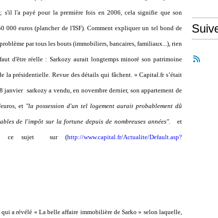
 s'il l'a payé pour la première fois en 2006, cela signifie que son
Suiv
750 000 euros (plancher de l'ISF). Comment expliquer un tel bond de
roblème par tous les bouts (immobiliers, bancaires, familiaux...), rien
éfaut d'être réelle : Sarkozy aurait longtemps minoré son patrimoine
de la présidentielle. Revue des détails qui fâchent. »
Capital.fr s’était
8 janvier sarkozy a vendu, en novembre dernier, son appartement de
'euros, et
"la possession d'un tel logement aurait probablement dû
vables de l'impôt sur la fortune depuis de nombreuses années"
.
et
à ce sujet
sur (
http://www.capital.fr/Actualite/Default.asp?
qui a révélé « La belle affaire immobilière de Sarko » selon laquelle,