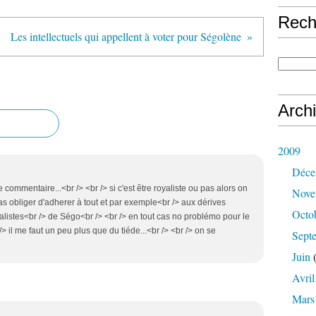
Rech
Les intellectuels qui appellent à voter pour Ségolène
Arch
2009
Déce
e commentaire...<br /> <br /> si c'est être royaliste ou pas alors on
Nove
s obliger d'adherer à tout et par exemple<br /> aux dérives
Octo
alistes<br /> de Ségo<br /> <br /> en tout cas no problémo pour le
 il me faut un peu plus que du tiéde...<br /> <br /> on se
Sept
Juin
(
Avril
Mars