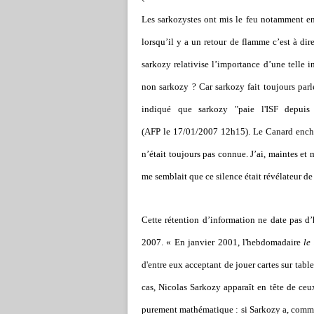
Les sarkozystes ont mis le feu notamment e
lorsqu’il y a un retour de flamme c’est à di
sarkozy relativise l’importance d’une telle i
non sarkozy ? Car sarkozy fait toujours parle
indiqué que sarkozy "paie l'ISF depu
(
AFP le 17/01/2007 12h15).
Le Canard encha
n’était toujours pas connue. J’ai, maintes et
me semblait que ce silence était révélateur d
Cette rétention d’information ne date pas d
2007. « En janvier 2001, l'hebdomadaire
le
d'entre eux acceptant de jouer cartes sur tab
cas, Nicolas Sarkozy apparaît en tête de ceu
purement mathématique : si Sarkozy a, comme il