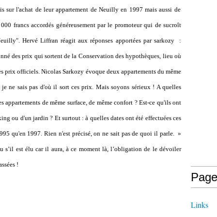
is sur l'achat de leur appartement de Neuilly en 1997 mais aussi de
000 francs accordés généreusement par le promoteur qui de sucroît
Neuilly".
Hervé Liffran
réagit aux réponses apportées par sarkozy :
donné des prix qui sortent de la Conservation des hypothèques, lieu où
 des prix officiels. Nicolas Sarkozy évoque deux appartements du même
je ne sais pas d'où il sort ces prix. Mais soyons sérieux ! A quelles
 des appartements de même surface, de même confort ? Est-ce qu'ils ont
king ou d'un jardin ? Et surtout : à quelles dates ont été effectuées ces
995 qu'en 1997. Rien n'est précisé, on ne sait pas de quoi il parle. »
 s’il est élu car il aura, à ce moment là, l’obligation de le dévoiler
assées !
Page
Links