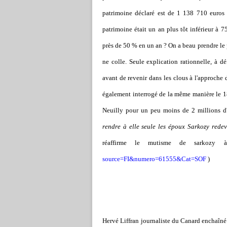
patrimoine déclaré est de 1 138 710 euros ;
patrimoine était un an plus tôt inférieur à 
près de 50 % en un an ? On a beau prendre le p
ne colle. Seule explication rationnelle, à d
avant de revenir dans les clous à l'approche 
également interrogé de la même manière le 1
Neuilly pour un peu moins de 2 millions d
rendre à elle seule les époux Sarkozy rede
réaffirme le mutisme de sarkozy 
source=FI&numero=61555&Cat=SOF
)
Hervé Liffran
journaliste du Canard enchaîné 