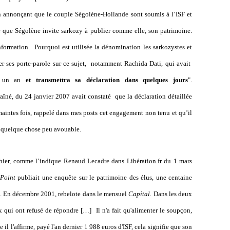
n annonçant que le couple Ségoléne-Hollande sont soumis à l’ISF et
re que Ségolène invite sarkozy à publier comme elle, son patrimoine.
nformation.
Pourquoi est utilisée la dénomination les sarkozystes et
r ses porte-parole sur ce sujet,
notamment
Rachida Dati, qui avait
is un an
et transmettra sa déclaration dans quelques jours
".
îné, du 24 janvier 2007 avait constaté
que la
déclaration détaillée
 maintes fois, rappelé dans mes posts cet engagement non tenu et qu’il
e quelque chose peu avouable.
’hier, comme l’indique
Renaud Lecadre dans Libération.fr du 1 mars
 Point
publiait une enquête sur le patrimoine des élus, une centaine
le. En décembre 2001, rebelote dans le mensuel
Capital.
Dans les deux
x qui ont refusé de répondre […]
Il n'a fait qu'alimenter le soupçon,
 l'affirme, payé l'an dernier 1 988 euros d'ISF, cela signifie que son