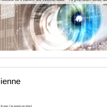
zienne
fr que j’ai repris en titre)