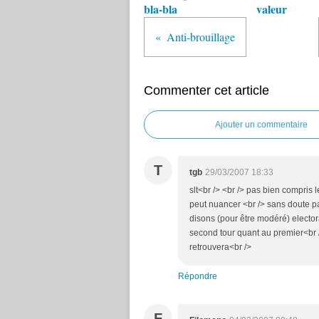
bla-bla
valeur
Anti-brouillage
Commenter cet article
Ajouter un commentaire
T
tgb
29/03/2007 18:33
slt<br /> <br /> pas bien compris l
peut nuancer <br /> sans doute pa
disons (pour être modéré) elector
second tour quant au premier<br />
retrouvera<br />
Répondre
F