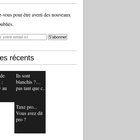
vous pour être averti des nouveaux
publiés.
les récents
 de
Ils sont
 :
blanchis ?…
y au
pas tant que c...
Taxe pro...
Vous avez dit
pro ?