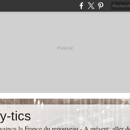
Publicité
y-tics
vaincu la France du renouveau - A présent: aller de 