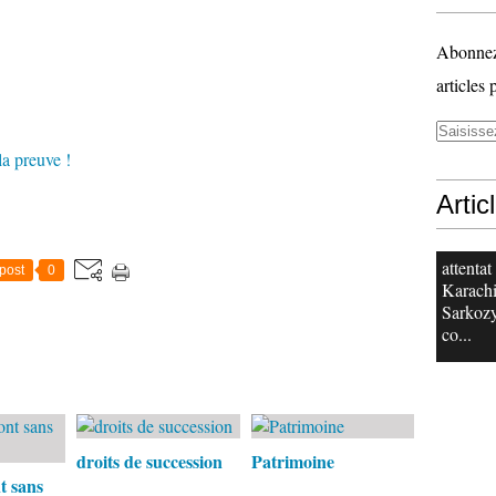
Abonnez-
articles 
preuve !
Artic
attentat
post
0
Karachi
Sarkoz
co...
droits de succession
Patrimoine
nt sans