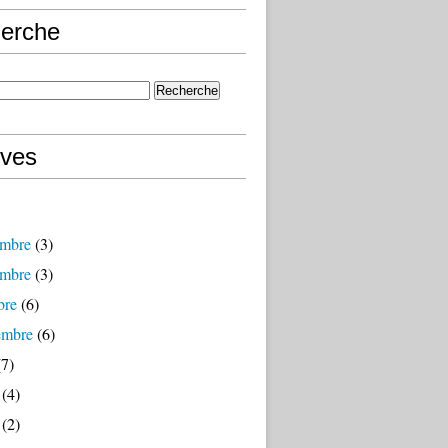
erche
ives
mbre
(3)
mbre
(3)
bre
(6)
embre
(6)
7)
(4)
(2)