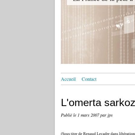
Accueil
Contact
L'omerta sarko
Publié le
1 mars 2007
par jps
(Sous titre de
Renaud Lecadre dans
libération.