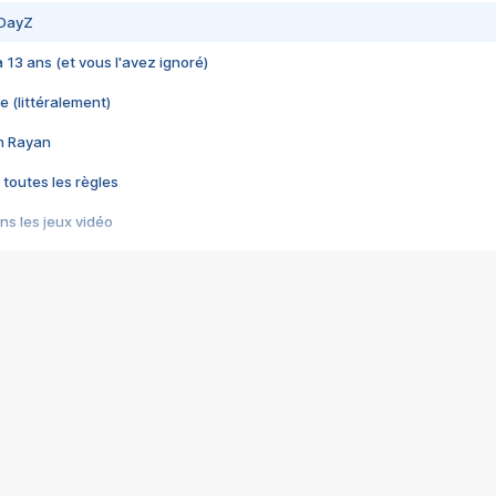
 DayZ
 a 13 ans (et vous l'avez ignoré)
e (littéralement)
im Rayan
 toutes les règles
s les jeux vidéo
us choquant de Rockstar ? - Le scandale BULLY
e plus moche de Steam
du RÊVE tourne au CAUCHEMAR
pendant 8 heures
it… à tort
umiliés par un jeu vidéo