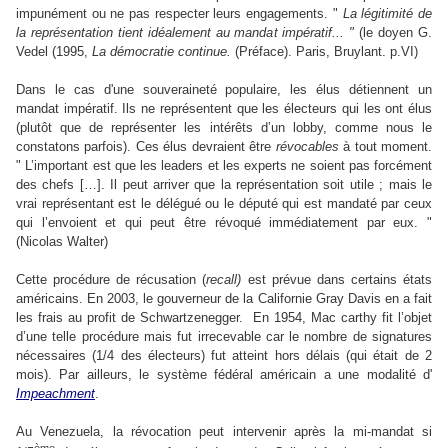
impunément ou ne pas respecter leurs engagements. "
La légitimité de
la représentation tient idéalement au mandat impératif... "
(le doyen G.
Vedel (1995,
La démocratie continue.
(Préface). Paris, Bruylant. p.VI)
Dans le cas d'une souveraineté populaire, les élus détiennent un
mandat impératif. Ils ne représentent que les électeurs qui les ont élus
(plutôt que de représenter les intérêts d’un lobby, comme nous le
constatons parfois). Ces élus devraient être
révocables
à tout moment.
" L’important est que les leaders et les experts ne soient pas forcément
des chefs […]. Il peut arriver que la représentation soit utile ; mais le
vrai représentant est le délégué ou le député qui est mandaté par ceux
qui l’envoient et qui peut être révoqué immédiatement par eux. "
(Nicolas Walter)
Cette procédure de récusation (
recall)
est prévue dans certains états
américains. En 2003, le gouverneur de la Californie Gray Davis en a fait
les frais au profit de Schwartzenegger.
En 1954, Mac carthy fit l’objet
d’une telle procédure mais fut irrecevable car le nombre de signatures
nécessaires (1/4 des électeurs) fut atteint hors délais (qui était de 2
mois).
Par ailleurs, le système fédéral américain a une modalité d'
Impeachment
.
Au Venezuela, la révocation peut intervenir après la mi-mandat si