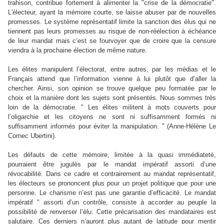
trahison, contribue fortement à alimenter la "crise de la démocratie".
L'électeur, ayant la mémoire courte, se laisse abuser par de nouvelles
promesses. Le système représentatif limite la sanction des élus qui ne
tiennent pas leurs promesses au risque de non-réélection à échéance
de leur mandat mais c’est se fourvoyer que de croire que la censure
viendra à la prochaine élection de même nature.
Les élites manipulent l’électorat, entre autres, par les médias et le
Français attend que l’information vienne à lui plutôt que d’aller la
chercher. Ainsi, son opinion se trouve quelque peu formatée par le
choix et la manière dont les sujets sont présentés. Nous sommes très
loin de la démocratie. " Les élites militent à mots couverts pour
l’oligarchie et les citoyens ne sont ni suffisamment formés ni
suffisamment informés pour éviter la manipulation. " (Anne-Hélène Le
Cornec Ubertini).
Les défauts de cette mémoire, limitée à la quasi immédiateté,
pourraient être jugulés par le mandat impératif assorti d’une
révocabilité. Dans ce cadre et contrairement au mandat représentatif,
les électeurs se prononcent plus pour un projet politique que pour une
personne. Le charisme n’est pas une garantie d’efficacité. Le mandat
impératif " assorti d’un contrôle, consiste à accorder au peuple la
possibilité de renverser l’élu. Cette précarisation des mandataires est
salutaire. Ces derniers n’auront plus autant de latitude pour mentir