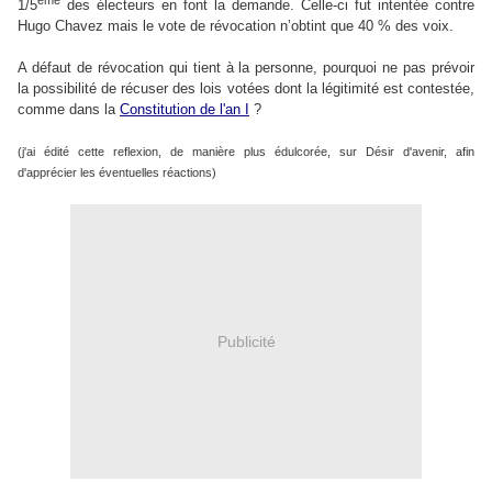
ème
1/5
des électeurs en font la demande. Celle-ci fut intentée contre
Hugo Chavez mais le vote de révocation n’obtint que 40 % des voix.
A défaut de révocation qui tient à la personne, pourquoi ne pas prévoir
la possibilité de récuser des lois votées dont la légitimité est contestée,
comme dans la
Constitution de l'an I
?
(j'ai édité cette reflexion, de manière plus édulcorée, sur Désir d'avenir, afin
d'apprécier les éventuelles réactions)
Publicité