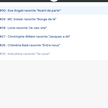
#30 : Eve Angeli raconte "Avant de partir"
#29 : MC Solaar raconte "Bouge de là"
28 : Lorie raconte "Je vais vite"
#27 : Christophe Willem raconte "Jacques a dit"
#26 : Chimène Badi raconte "Entre nous"
#25 : Indochine raconte "3e sexe"
#24 : Zaho raconte "C'est chelou"
#23 : Patrick Bruel raconte "Au café des délices"
#22 : Kyo raconte "Le chemin"
#21 : Nolwenn Leroy raconte "Cassé"
#20 : Patrick Hernandez raconte "Born to be alive"
#19 : Lorie raconte "Près de moi"