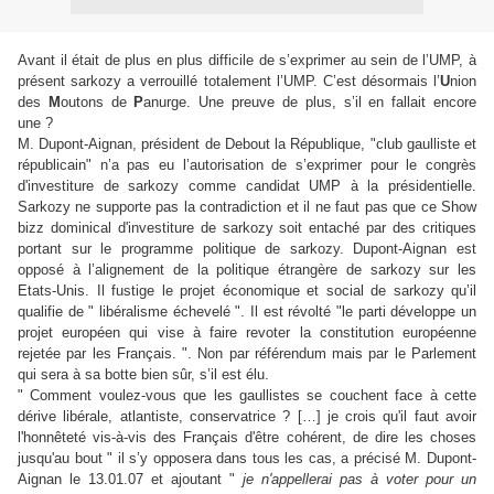
Avant il était de plus en plus difficile de s’exprimer au sein de l’UMP, à
présent sarkozy a verrouillé totalement l’UMP. C’est désormais l’
U
nion
des
M
outons de
P
anurge. Une preuve de plus, s’il en fallait encore
une ?
M. Dupont-Aignan, président de Debout la République, "club gaulliste et
républicain" n’a pas eu l’autorisation de s’exprimer pour le congrès
d'investiture de sarkozy comme candidat UMP à la présidentielle.
Sarkozy ne supporte pas la contradiction et il ne faut pas que ce Show
bizz dominical d'investiture de sarkozy soit entaché par des critiques
portant sur le programme politique de sarkozy. Dupont-Aignan est
opposé à l’alignement de la politique étrangère de sarkozy sur les
Etats-Unis. Il fustige le projet économique et social de sarkozy qu’il
qualifie de " libéralisme échevelé ". Il est révolté "le parti développe un
projet européen qui vise à faire revoter la constitution européenne
rejetée par les Français. ". Non par référendum mais par le Parlement
qui sera à sa botte bien sûr, s’il est élu.
" Comment voulez-vous que les gaullistes se couchent face à cette
dérive libérale, atlantiste, conservatrice ? […] je crois qu'il faut avoir
l'honnêteté vis-à-vis des Français d'être cohérent, de dire les choses
jusqu'au bout " il s’y opposera dans tous les cas, a précisé M. Dupont-
Aignan le 13.01.07 et ajoutant "
je n'appellerai pas à voter pour un