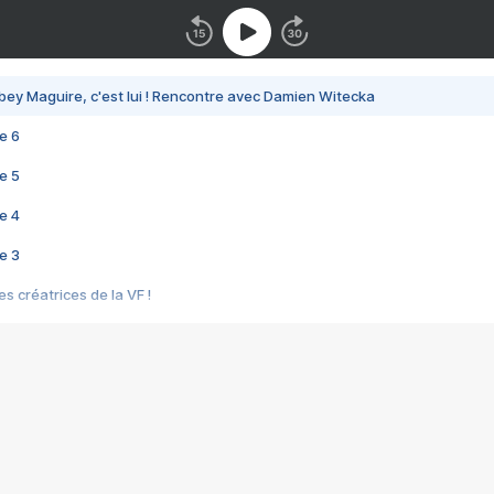
bey Maguire, c'est lui ! Rencontre avec Damien Witecka
e 6
e 5
e 4
e 3
s créatrices de la VF !
e 2
e 1
e Mektoub My Love arrive enfin ! Rencontre avec Shaïn Boumedine et Sal
i : après Toni en famille
elle réalise le bouleversant Dites lui que je l'aime