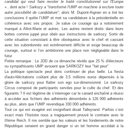
candidat qui veut faire revoter le traité constitutionnel sur l'Europe
»...dont acte !
Sarkozy a "transformé l'UMP en machine à exclure toute
autre possibilité de candidature",
alors M. Dupont-Aignan en a tiré les
conclusions il quitte l’UMP et met sa candidature à la présidentielle en
cohérence avec ses propos. Je salue ce courage qui a notoirement
manqué à Alliot-Marie et autres. Les autres restent droits dans leurs
bottes comme juppé pour obéir aux instructions de sarkozy. Sortir de
cette situation consistant à être obséquieux avec le chef et cassant
avec les subordonnés est extrêmement difficile et exige beaucoup de
courage, surtout si l’on ambitionne une place non négligeable dans le
futur.
Petite remarque : Le JDD de ce dimanche révèle que 25 % d'électeurs
ou sympathisants UMP avouent que SARKOZY leur "fait peur"
La politique spectacle peut donc continuer de plus belle. La fiesta
d'auto-félicitations coûtant plus de 3,5 millions euros dépensés à la
gloire de sarkozy pour flatter son ego sur-dimensionné. Le sarkozy
Circus composé de participants serviles pour le culte du chef. Et des
figurants ? Il est légitime de s’interroger car le canard enchaîné a réussi
à accéder aux fichiers des adhérents dénombrés à 126 000 adhérents
au plus, alors que l’UMP revendique 330 000 adhérents.
Tout ce qui est exagéré est insignifiant disait Talleyrand. Parfois c’est
exact mais l’histoire nous a tragiquement prouvé le contraire avec le
IIIème Reich. Il me semble que les valeurs et les fondements de notre
République seraient en grand danger si un tel homme accédait à la