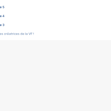
e 5
e 4
e 3
s créatrices de la VF !
e 2
e 1
e Mektoub My Love arrive enfin ! Rencontre avec Shaïn Boumedine et Sal
i : après Toni en famille
elle réalise le bouleversant Dites lui que je l'aime
ais ! Rencontre autour de Vie privée de Rebecca Zlotowski
 de Marguerite, Grave... Rencontre avec Ella Rumpf
 Les Rêveurs, un film intime sur la santé mentale