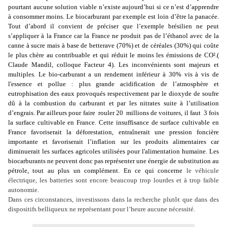
pourtant aucune solution viable n’existe aujourd’hui si ce n’est d’apprendre
à consommer moins. Le biocarburant par exemple est loin d’être la panacée.
Tout d’abord il convient de préciser que l’exemple brésilien ne peut
s’appliquer à la France car la France ne produit pas de l’éthanol avec de la
canne à sucre mais à base de betterave (70%) et de céréales (30%) qui
coûte
le plus chère au contribuable et qui réduit le moins les émissions de CO².(
Claude Mandil, colloque Facteur 4). Les inconvénients sont majeurs et
multiples. Le bio-carburant a un rendement inférieur à 30% vis à vis de
l'essence et pollue : plus grande a
cidification de l’atmosphère et
eutrophisation des eaux provoqués respectivement par le dioxyde de soufre
dû à la combustion du carburant et par les nitrates suite à l’utilisation
d’engrais. Par ailleurs
pour faire rouler 20 millions de voitures, il faut
3 fois
la surface cultivable en France. Cette insuffisance de surface cultivable en
France favoriserait la déforestation, entraînerait une pression foncière
importante et favoriserait l’inflation sur les produits alimentaires car
diminuerait les surfaces agricoles utilisées pour l'alimentation humaine. Les
biocarburants ne peuvent donc pas représenter une énergie de substitution au
pétrole, tout au plus un complément. En ce qui concerne
le véhicule
électrique, les batteries sont encore beaucoup trop lourdes et à trop faible
autonomie.
Dans ces circonstances, investissons dans la recherche plutôt que dans des
dispositifs belliqueux ne représentant pour l’heure aucune nécessité.