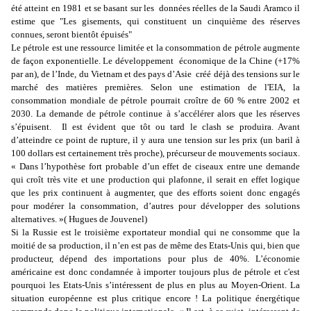
été atteint en 1981 et se basant sur les
données réelles de la Saudi Aramco il
estime que "Les gisements, qui constituent un cinquième des réserves
connues, seront bientôt épuisés"
Le pétrole est une ressource limitée et la consommation de pétrole augmente
de façon exponentielle. Le développement
économique de la Chine (+17%
par an), de l’Inde, du Vietnam et des pays d’Asie
créé déjà des tensions sur le
marché des matières premières. Selon une estimation de
l'EIA
, la
consommation mondiale de pétrole pourrait croître de 60 % entre 2002 et
2030. La demande de pétrole continue à s’accélérer alors que les réserves
s’épuisent.
Il est évident que tôt ou tard le clash se produira. Avant
d’atteindre ce point de rupture, il y aura une tension sur les prix (un
baril à
100 dollars est certainement très proche), précurseur de mouvements sociaux.
« Dans l’hypothèse fort probable d’un effet de ciseaux entre une demande
qui croît très vite et une production qui plafonne, il serait en effet logique
que les prix continuent à augmenter, que des efforts soient donc engagés
pour modérer la consommation, d’autres pour développer des solutions
alternatives. »(
Hugues de Jouvenel)
Si la Russie est le troisième exportateur mondial qui ne consomme que la
moitié de sa production, il n’en est pas de même des Etats-Unis qui, bien que
producteur, dépend des importations pour plus de 40%.
L’économie
américaine est donc condamnée à importer toujours plus de pétrole et c
'est
pourquoi les Etats-Unis s’intéressent de plus en plus au Moyen-Orient.
La
situation européenne est plus critique encore !
La politique énergétique