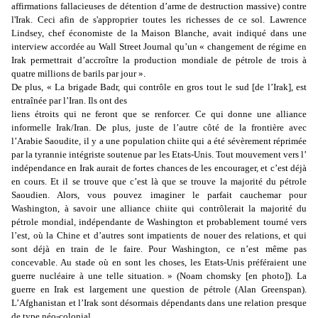
affirmations fallacieuses de détention d’arme de destruction massive) contre
l'Irak. Ceci afin de s'approprier toutes les richesses de ce sol.
Lawrence
Lindsey, chef économiste de la Maison Blanche, avait indiqué dans une
interview accordée au Wall Street Journal qu’un « changement de régime en
Irak permettrait d’accroître la production mondiale de pétrole de trois à
quatre millions de barils par jour ».
De plus, « La brigade Badr, qui contrôle en gros tout le sud [de l’Irak], est
entraînée par l’Iran. Ils ont des
liens étroits qui ne feront que se renforcer. Ce qui donne une alliance
informelle Irak/Iran. De plus, juste de l’autre côté de la frontière avec
l’Arabie Saoudite, il y a une population chiite qui a été sévèrement réprimée
par la tyrannie intégriste soutenue par les Etats-Unis. Tout mouvement vers l’
indépendance en Irak aurait de fortes chances de les encourager, et c’est déjà
en cours. Et il se trouve que c’est là que se trouve la majorité du pétrole
Saoudien. Alors, vous pouvez imaginer le parfait cauchemar pour
Washington, à savoir une alliance chiite qui contrôlerait la majorité du
pétrole mondial, indépendante de Washington et probablement tourné vers
l’est, où la Chine et d’autres sont impatients de nouer des relations, et qui
sont déjà en train de le faire. Pour Washington, ce n’est même pas
concevable. Au stade où en sont les choses, les Etats-Unis préféraient une
guerre nucléaire à une telle situation. » (Noam chomsky [en photo]).
La
guerre en Irak est largement une question de pétrole (Alan Greenspan).
L’
Afghanistan et l’Irak sont désormais dépendants dans une relation presque
de type néo-colonial.