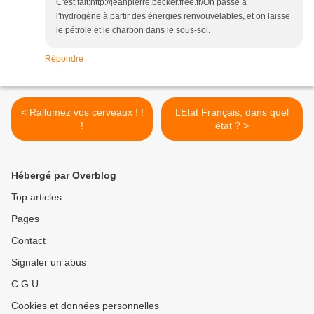
C'est fait:http://jeanpierre.becker.free.fr/On passe à
l'hydrogène à partir des énergies renvouvelables, et on laisse
le pétrole et le charbon dans le sous-sol.
Répondre
< Rallumez vos cerveaux ! !
LEtat Français, dans quel
!
état ? >
Hébergé par Overblog
Top articles
Pages
Contact
Signaler un abus
C.G.U.
Cookies et données personnelles