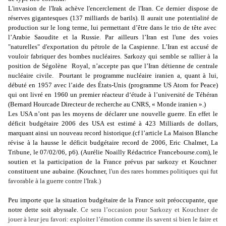
L'invasion de l'Irak achève l'encerclement de l'Iran.
Ce dernier dispose de
réserves gigantesques (137 milliards de barils). Il aurait une potentialité de
production sur le long terme, lui permettant d’être dans le trio de tête avec
l’Arabie Saoudite et la Russie. Par ailleurs l’Iran
est l'une des voies
"naturelles" d'exportation du pétrole de la Caspienne. L’Iran est accusé
de
vouloir fabriquer des bombes nucléaires. Sarkozy qui semble se rallier à la
position de Ségolène
Royal, n’accepte pas que l’Iran détienne de centrale
nucléaire civile.
Pourtant le programme nucléaire iranien a, quant à lui,
débuté en 1957 avec l’aide des États-Unis (programme US Atom for Peace)
qui ont livré en 1960 un premier réacteur d‘étude à l’université de Téhéran
(Bernard Hourcade Directeur de recherche au CNRS, « Monde iranien ».)
Les USA n’ont pas les moyens de déclarer une nouvelle guerre. En effet le
déficit budgétaire 2006 des USA est estimé à 423 Milliards de dollars,
marquant ainsi un nouveau record historique.(cf l’article La Maison Blanche
révise à la hausse le déficit budgétaire record de 2006, Eric Chalmet, La
Tribune, le 07/02/06, p6). (Aurélie Noailly Rédactrice Francebourse.com), le
soutien et la participation de la France prévus par sarkozy et
Kouchner
constituent une aubaine. (
Kouchner,
l'un des rares hommes politiques qui fut
favorable à la guerre contre l'Irak.)
Peu importe que la situation budgétaire de la France soit préoccupante, que
notre dette soit abyssale.
Ce sera l’occasion pour Sarkozy et Kouchner de
jouer à leur jeu favori: exploiter l’émotion comme ils savent si bien le faire et