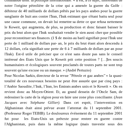
commande donc la politique internationale. « Il est, à ce sujet, intéressant de
noter l'origine pétrolière de la crise qui a amenée la guerre du Golfe :
débiteur de 40 milliards de dollars prêtés par les pays arabes pour la guerre
sanglante de huit ans contre l'Iran, l'Irak estimant que s'étant battu seul pour
une cause commune, on devait lui remettre sa dette ce que refusa nettement
le Koweit, qui augmenta, de plus, sa production et donc faisant baisser le
prix du brut alors que l'Irak souhaitait vendre le sien aussi cher que possible
pour reconstituer ses finances. (1 $ de moins au baril signifiait pour l'Irak une
perte de 1 milliard de dollars par- an, le prix du brut étant alors descendu à
12 dollars, cela signifiait une perte de 6 à 7 milliards de dollars par an pour
l'Irak). Est-il utile de préciser que ce n'est sans doute pas sans le conseil
intéressé des Etats Unis que le Koweït prit cette position ? […]les soucis
humanitaires et écologiques souvent proclamés de toutes parts ne sont trop
souvent qu'une excuse ou un masque. » (André Pertuzio)
Pour Nicolas Sarkis, directeur de la revue ’’Pétrole et gaz arabes’’ « la quasi-
totalité de ces nouveaux besoins ne peut être assurée que par cinq pays :
l’Arabie Saoudite, l’Irak, l’Iran, les Emirats arabes unis et le Koweït ». On en
revient donc au Moyen-Orient. Et, au grand dessein de l’Oncle Sam, de
redessiner la carte de la région pour en faire une zone plus conciliante. (
Jean
Jacques
avec
Stéphane Gillier).
Dans cet esprit, l’intervention en
Afghanistan était ainsi prévue avant l’attentat du 11 septembre 2001.
(Professeur Roger TEBIB). Le douloureux événement du
11 septembre 2001
fut pour
les Etats-Unis un prétexte pour rentrer en guerre contre
l'Afghanistan, puis dans la même logique (mais travestie sous des