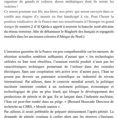
organiser de grands et coûteux shows médiatiques dont ils seront les
vedettes !
Ce seront pourtant nos fils, nos frères, nos pères
qui seront envoyés dans ce
conflit aux risques d’y mourir ou être handicapé à vie. Pour l’heure la
position vindicative de la France met nos ressortissants à l’étranger en grand
danger (
le numéro 2 d’Al Qaïda a appelé à soutenir la branche nord africaine
du réseau terroriste. Afin de débarrasser le Maghreb des français et espagnols
installés dans les anciennes colonies d'Afrique du Nord.)
L’intention guerrière de la France est peu compréhensible car les mesures
de
rétorsion actuelles semblent suffisantes d’autant que « les technologies
utilisées en Iran sont obsolètes, l’uranium enrichi produit n’aura pas les
caractéristiques techniques permettant de l’utiliser dans des centrales
électriques. Sans une coopération très active avec d’autres pays, l’Iran ne
pourra pas devenir un partenaire scientifique ou industriel de niveau
international. Par ailleurs, dans le contexte mondial actuel, la politique
nucléaire iranienne conduit à un isolement politique, économique et
technologique de plus en plus lourd, qui bloque le développement des
productions de pétrole et de gaz. En se lançant dans l’industrie nucléaire,
l’Iran est peut-être tombé dans un piège. » (Bernard Hourcade Directeur de
recherche au CNRS, « Monde iranien ».
Par ailleurs, il serait préférable de préparer sérieusement l’après pétrole. La
demande de pétrole continue à croître alors que les réserves s’épuisent,