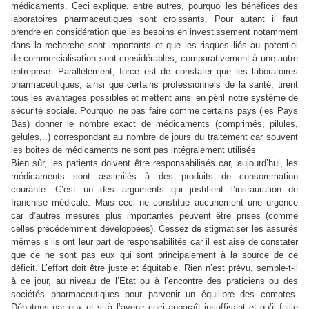
médicaments. Ceci explique, entre autres, pourquoi les bénéfices des
laboratoires pharmaceutiques sont croissants. Pour autant il faut
prendre en considération que les besoins en investissement notamment
dans la recherche sont importants et que les risques liés au potentiel
de commercialisation sont considérables, comparativement à une autre
entreprise. Parallèlement, force est de constater que les laboratoires
pharmaceutiques, ainsi que certains professionnels de la santé, tirent
tous les avantages possibles et mettent ainsi en péril notre système de
sécurité sociale. Pourquoi ne pas faire comme certains pays (les Pays
Bas) donner le nombre exact de médicaments (comprimés, pilules,
gélules,..) correspondant au nombre de jours du traitement car souvent
les boites de médicaments ne sont pas intégralement utilisés
Bien sûr, les patients doivent être responsabilisés car, aujourd’hui, les
médicaments sont assimilés à des produits de consommation
courante. C’est un des arguments qui justifient l’instauration de
franchise médicale. Mais ceci ne constitue aucunement une urgence
car d’autres mesures plus importantes peuvent être prises (comme
celles précédemment développées). Cessez de stigmatiser les assurés
mêmes s’ils ont leur part de responsabilités car il est aisé de constater
que ce ne sont pas eux qui sont principalement à la source de ce
déficit. L’effort doit être juste et équitable. Rien n’est prévu, semble-t-il
à ce jour, au niveau de l’Etat ou à l’encontre des praticiens ou des
sociétés pharmaceutiques pour parvenir un équilibre des comptes.
Débutons par eux et si à l’avenir ceci apparaît insuffisant et qu’il faille