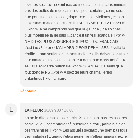
assurés sociaux ne vont pas au médecin , et ne consomment
pas des boites de médicaments....pour certains , ce ne sera
que ponctuel , en cas de grippe , etc.... les victimes , ce sont
les grands malades !...<br /> IL FAUT INSISTER LA DESSUS
. <br /> je ne comprends pas que la gauche , ne soit pas
plus mobilisée là dessus !...car c'est un vrai scandale ! <br />
NE DITES PLUS ASSURES SOCIAUX ... OU FRANCAIS ....
c'est faux ! ...<br /> MALADES 2 FOIS PENALISES ! voilà la
réalité ... non seulement ils sont malades , ils doivent assumer
leur maladie , mais en plus on leur demande d'assurer à eux
seuls la solidarité nationale !<br /> SCANDALE ! mais qUe
fout donc le PS ...<br /> Assez de leurs chamailleries
enfantines ! y'en a marre !
Répondre
L
LA FLEUR
30/09/2007 16:08
on ne le dira jamais assez !..<br /> ce ne sont pas les assurés
sociaux , qui contribueront à renflouer le trou , par le biais de
ces franchises !..<br /> Les assurés sociaux , ne sont pas tous
des malades ! .. quand j'étais jeune , je n'allais jamais chez le