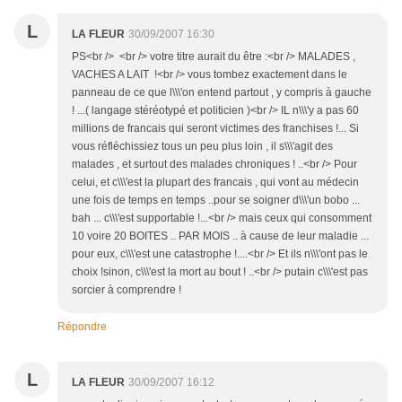
L
LA FLEUR
30/09/2007 16:30
PS<br /> <br /> votre titre aurait du être :<br /> MALADES ,
VACHES A LAIT !<br /> vous tombez exactement dans le
panneau de ce que l\\\'on entend partout , y compris à gauche
! ...( langage stéréotypé et politicien )<br /> IL n\\\'y a pas 60
millions de francais qui seront victimes des franchises !... Si
vous réfléchissiez tous un peu plus loin , il s\\\'agit des
malades , et surtout des malades chroniques ! ..<br /> Pour
celui, et c\\\'est la plupart des francais , qui vont au médecin
une fois de temps en temps ..pour se soigner d\\\'un bobo ...
bah ... c\\\'est supportable !...<br /> mais ceux qui consomment
10 voire 20 BOITES .. PAR MOIS .. à cause de leur maladie ...
pour eux, c\\\'est une catastrophe !....<br /> Et ils n\\\'ont pas le
choix !sinon, c\\\'est la mort au bout ! ..<br /> putain c\\\'est pas
sorcier à comprendre !
Répondre
L
LA FLEUR
30/09/2007 16:12