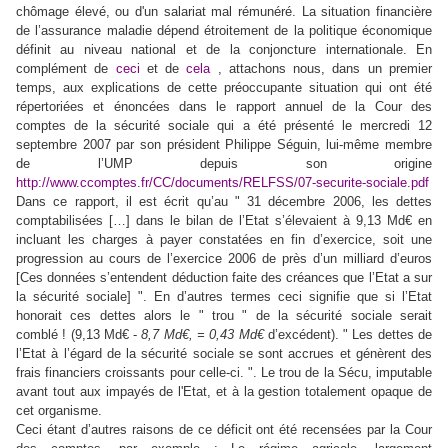
chômage élevé, ou d'un salariat mal rémunéré. La situation financière
de l’assurance maladie dépend étroitement de la politique économique
définit au niveau national et de la conjoncture internationale. En
complément de
ceci
et de
cela
, attachons nous, dans un premier
temps, aux explications de cette préoccupante situation qui ont été
répertoriées et énoncées dans le rapport annuel de la Cour des
comptes de la sécurité sociale qui a été présenté le mercredi 12
septembre 2007 par son président Philippe Séguin, lui-même membre
de l’UMP depuis son origine
http://www.ccomptes.fr/CC/documents/RELFSS/07-securite-sociale.pdf
Dans ce rapport, il est écrit qu’au " 31 décembre 2006, les dettes
comptabilisées […] dans le bilan de l’Etat s’élevaient à 9,13 Md€ en
incluant les charges à payer constatées en fin d’exercice, soit une
progression au cours de l’exercice 2006 de près d’un milliard d’euros
[Ces données s’entendent déduction faite des créances que l’Etat a sur
la sécurité sociale] ". En d’autres termes ceci signifie que si l’Etat
honorait ces dettes alors le " trou " de la sécurité sociale serait
comblé ! (9,13 Md€ -
8,7 Md€, = 0,43 Md€
d’excédent). " Les dettes de
l’Etat à l’égard de la sécurité sociale se sont accrues et génèrent des
frais financiers croissants pour celle-ci. ". Le trou de la Sécu, imputable
avant tout aux impayés de l'Etat, et à la gestion totalement opaque de
cet organisme.
Ceci étant d’autres raisons de ce déficit ont été recensées par la Cour