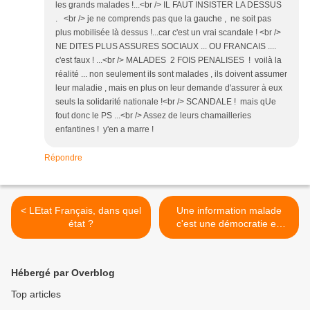
les grands malades !...<br /> IL FAUT INSISTER LA DESSUS
. <br /> je ne comprends pas que la gauche , ne soit pas
plus mobilisée là dessus !...car c'est un vrai scandale ! <br />
NE DITES PLUS ASSURES SOCIAUX ... OU FRANCAIS ....
c'est faux ! ...<br /> MALADES 2 FOIS PENALISES ! voilà la
réalité ... non seulement ils sont malades , ils doivent assumer
leur maladie , mais en plus on leur demande d'assurer à eux
seuls la solidarité nationale !<br /> SCANDALE ! mais qUe
fout donc le PS ...<br /> Assez de leurs chamailleries
enfantines ! y'en a marre !
Répondre
< LEtat Français, dans quel
Une information malade
état ?
c'est une démocratie en
danger! >
Hébergé par Overblog
Top articles