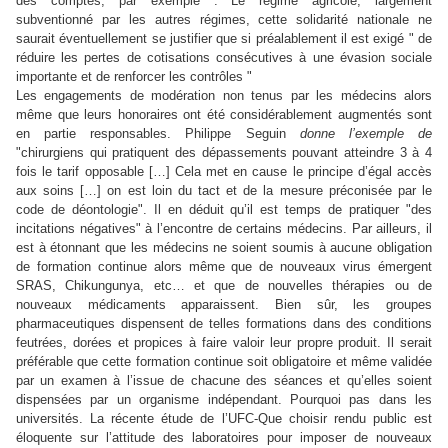
des comptes, par exemple : Le régime agricole, largement
subventionné par les autres régimes, cette solidarité nationale ne
saurait éventuellement se justifier que si préalablement il est exigé " de
réduire les pertes de cotisations consécutives à une évasion sociale
importante et de renforcer les contrôles "
Les engagements de modération non tenus par les médecins alors
même que leurs honoraires ont été considérablement augmentés sont
en partie responsables. Philippe Seguin
donne l’exemple de
"chirurgiens qui pratiquent des dépassements pouvant atteindre 3 à 4
fois le tarif opposable […] Cela met en cause le principe d’égal accès
aux soins […] on est loin du tact et de la mesure préconisée par le
code de déontologie". Il en déduit qu’il est temps de pratiquer "des
incitations négatives" à l’encontre de certains médecins. Par ailleurs, il
est à étonnant que les médecins ne soient soumis à aucune obligation
de formation continue alors même que de nouveaux virus émergent
SRAS, Chikungunya, etc… et que de nouvelles thérapies ou de
nouveaux médicaments apparaissent. Bien sûr, les groupes
pharmaceutiques dispensent de telles formations dans des conditions
feutrées, dorées et propices à faire valoir leur propre produit. Il serait
préférable que cette formation continue soit obligatoire et même validée
par un examen à l’issue de chacune des séances et qu’elles soient
dispensées par un organisme indépendant. Pourquoi pas dans les
universités. La récente étude de l’UFC-Que choisir rendu public est
éloquente sur l’attitude des laboratoires pour imposer de nouveaux