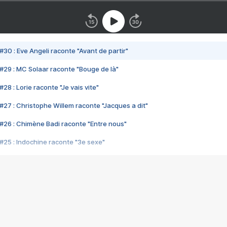
#30 : Eve Angeli raconte "Avant de partir"
#29 : MC Solaar raconte "Bouge de là"
28 : Lorie raconte "Je vais vite"
#27 : Christophe Willem raconte "Jacques a dit"
#26 : Chimène Badi raconte "Entre nous"
#25 : Indochine raconte "3e sexe"
#24 : Zaho raconte "C'est chelou"
#23 : Patrick Bruel raconte "Au café des délices"
#22 : Kyo raconte "Le chemin"
#21 : Nolwenn Leroy raconte "Cassé"