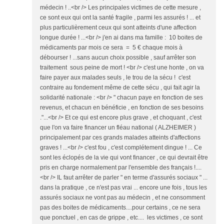
médecin ! ..<br /> Les principales victimes de cette mesure ,
ce sont eux qui ont la santé fragile , parmi les assurés ! ... et
plus particulièrement ceux qui sont atteints d'une affection
longue durée ! ...<br /> j'en ai dans ma famille : 10 boites de
médicaments par mois ce sera = 5 € chaque mois à
débourser ! ...sans aucun choix possible , sauf arrêter son
traitement sous peine de mort ! <br /> c'est une honte , on va
faire payer aux malades seuls , le trou de la sécu ! c'est
contraire au fondement même de cette sécu , qui fait agir la
solidarité nationale : <br /> " chacun paye en fonction de ses
revenus, et chacun en bénéficie , en fonction de ses besoins
."...<br /> Et ce qui est encore plus grave , et choquant , c'est
que l'on va faire financer un fléau national ( ALZHEIMER )
principalement par ces grands malades atteints d'affections
graves ! ...<br /> c'est fou , c'est complétement dingue ! ... Ce
sont les éclopés de la vie qui vont financer , ce qui devrait être
pris en charge normalement par l'ensemble des français !....
<br /> IL faut arrêter de parler " en terme d'assurés sociaux " ...
dans la pratique , ce n'est pas vrai ... encore une fois , tous les
assurés sociaux ne vont pas au médecin , et ne consomment
pas des boites de médicaments....pour certains , ce ne sera
que ponctuel , en cas de grippe , etc.... les victimes , ce sont