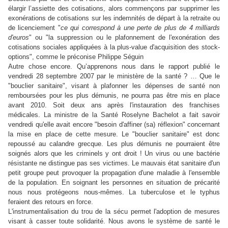
élargir l’assiette des cotisations, alors commençons par supprimer les
exonérations de cotisations sur les indemnités de départ à la retraite ou
de licenciement "
ce qui correspond à une perte de plus de 4 milliards
d'euros
" ou "la suppression ou le plafonnement de l'exonération des
cotisations sociales appliquées à la plus-value d'acquisition des stock-
options", comme le préconise Philippe Séguin
Autre chose encore. Qu’apprenons nous dans le rapport publié le
vendredi 28 septembre 2007 par le ministère de la santé ? … Que le
"bouclier sanitaire", visant à plafonner les dépenses de santé non
remboursées pour les plus démunis, ne pourra pas être mis en place
avant 2010. Soit deux ans après l'instauration des franchises
médicales. La ministre de la Santé Roselyne Bachelot a fait savoir
vendredi qu'elle avait encore "besoin d'affiner (sa) réflexion" concernant
la mise en place de cette mesure. Le "bouclier sanitaire" est donc
repoussé au calandre grecque. Les plus démunis ne pourraient être
soignés alors que les criminels y ont droit ! Un virus ou une bactérie
résistante ne distingue pas ses victimes. Le mauvais état sanitaire d'un
petit groupe peut provoquer la propagation d'une maladie à l'ensemble
de la population. En soignant les personnes en situation de précarité
nous nous protégeons nous-mêmes. La tuberculose et le typhus
feraient des retours en force.
L'instrumentalisation du trou de la sécu permet l'adoption de mesures
visant à casser toute solidarité. Nous avons le système de santé le