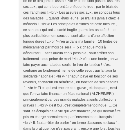
on ne le dira jamais assez !..<br /> ce ne sont pas les assurés
sociaux , qui contribueront à renflouer le trou , par le biais de
ces franchises !..<br /> Les assurés sociaux , ne sont pas tous
des malades ! .. quand j'étais jeune , je n'allais jamais chez le
médecin ! ..<br /> Les principales victimes de cette mesure ,
ce sont eux qui ont la santé fragile , parmi les assurés ! ... et
plus particulièrement ceux qui sont atteints d'une affection
longue durée ! ...<br /> j'en ai dans ma famille : 10 boites de
médicaments par mois ce sera = 5 € chaque mois à
débourser ! ...sans aucun choix possible , sauf arrêter son
traitement sous peine de mort ! <br /> c'est une honte , on va
faire payer aux malades seuls , le trou de la sécu ! c'est
contraire au fondement même de cette sécu , qui fait agir la
solidarité nationale : <br /> " chacun paye en fonction de ses
revenus, et chacun en bénéficie , en fonction de ses besoins
."...<br /> Et ce qui est encore plus grave , et choquant , c'est
que l'on va faire financer un fléau national ( ALZHEIMER )
principalement par ces grands malades atteints d'affections
graves ! ...<br /> c'est fou , c'est complétement dingue ! ... Ce
sont les éclopés de la vie qui vont financer , ce qui devrait être
pris en charge normalement par l'ensemble des français !....
<br /> IL faut arrêter de parler " en terme d'assurés sociaux " ...
dans la pratique , ce n'est pas vrai ... encore une fois , tous les